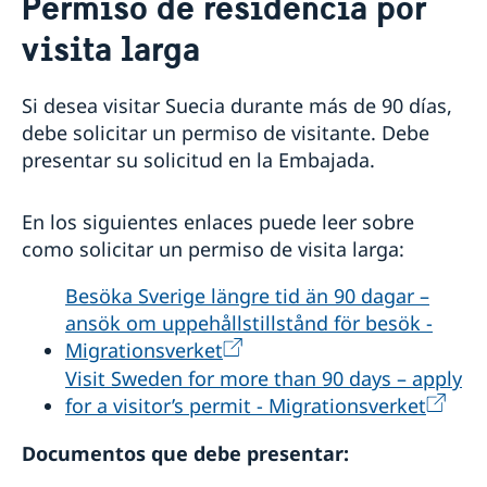
Permiso de residencia por
Visitar Suecia
visita larga
Información para ciudadanos que no requieren visa
Permisos de residencia
Información sobre visa Schengen
Verificación de pasaportes
Agendar una cita migración
Estadía superior a 90 días
Si desea visitar Suecia durante más de 90 días,
Vivir con alguien en Suecia
debe solicitar un permiso de visitante. Debe
Trabajar en Suecia
presentar su solicitud en la Embajada.
Permiso de residencia como Au Pair
Estudiar en Suecia
En los siguientes enlaces puede leer sobre
¿Por qué estudiar en Suecia?
Asilo en Suecia
como solicitar un permiso de visita larga:
Procesamiento de datos personales
Besöka Sverige längre tid än 90 dagar –
ansök om uppehållstillstånd för besök -
Migrationsverket
Visit Sweden for more than 90 days – apply
for a visi­tor’s permit - Migrationsverket
Documentos que debe presentar: