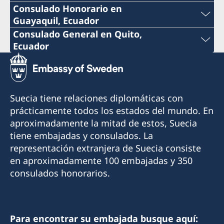
Consulado Honorario en
Guayaquil, Ecuador
Teléfono:
Consulado General en Quito,
Ecuador
+593 4 3951777
Teléfono:
Correo:
+593 2 3413888 ext 122
Suecia tiene relaciones diplomáticas con
consuladosueciaguayaquil@gmail.com
Correo:
prácticamente todos los estados del mundo. En
Dirección: Ivan Bohman, Km. 6 1/2 Vía Daule
aproximadamente la mitad de estos, Suecia
consuladosuecoquito@gmail.com
tiene embajadas y consulados. La
Horario de atención: Lunes a viernes de 09:00-
Dirección: Calle OE11 61-96 y OE10, Bellavista
representación extranjera de Suecia consiste
11:00 con cita previa mediante correo
Alta, Cotocollao, Quito
en aproximadamente 100 embajadas y 350
electrónico
consulados honorarios.
Horario de atención: martes - viernes de 11:00-
Cónsul Honorario:
12:30 con cita previa (lunes cerrado)
Johanna Bohman
Cónsul:
Para encontrar su embajada busque aquí: