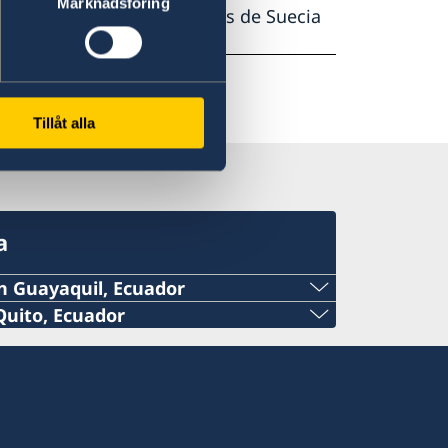
Marknadsföring
ción General de Migraciones de Suecia
ue recibio la decisión.
Tillåt alla
a
n Guayaquil, Ecuador
Quito, Ecuador
il@gmail.com