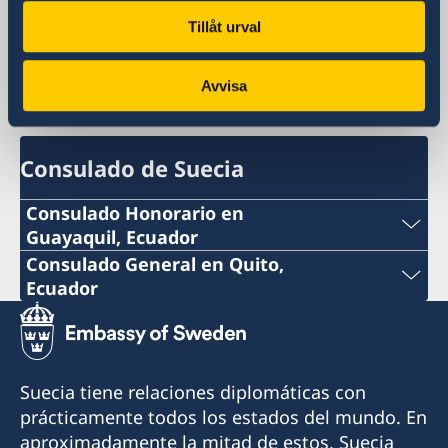
Tillåt urval
Embajada de Suecia
Avvisa
Colombia, Bogotá
Consulado de Suecia
Consulado Honorario en
Guayaquil, Ecuador
Teléfono:
Consulado General en Quito,
Ecuador
+593 4 3951777
Teléfono:
Correo:
+593 2 3413888 ext 122
Suecia tiene relaciones diplomáticas con
consuladosueciaguayaquil@gmail.com
Correo:
prácticamente todos los estados del mundo. En
Dirección: Ivan Bohman, Km. 6 1/2 Vía Daule
aproximadamente la mitad de estos, Suecia
consuladosuecoquito@gmail.com