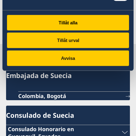
www.migrationsverket.se
o en la página de
Internet de la Embajada,
www.swedenabroad.com/bogota
Tillåt alla
Última actualización 02 nov 2023, 9.36
Tillåt urval
Suecia en Ecuador
Avvisa
Embajada de Suecia
Colombia, Bogotá
Consulado de Suecia
Consulado Honorario en