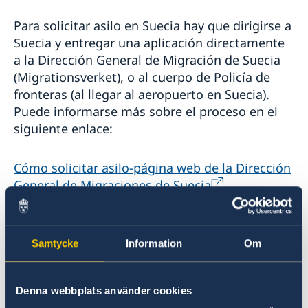
Información para ciudadanos que no requieren visa
Permisos de residencia
Para solicitar asilo en Suecia hay que dirigirse a
Información sobre visa Schengen
Verificación de pasaportes
Agendar una cita migración
Suecia y entregar una aplicación directamente
Estadía superior a 90 días
Vivir con alguien en Suecia
a la Dirección General de Migración de Suecia
Trabajar en Suecia
(Migrationsverket), o al cuerpo de Policía de
Permiso de residencia como Au Pair
fronteras (al llegar al aeropuerto en Suecia).
Estudiar en Suecia
Puede informarse más sobre el proceso en el
siguiente enlace:
¿Por qué estudiar en Suecia?
Asilo en Suecia
Procesamiento de datos personales
Cómo solicitar asilo-página web de la Dirección
General de Migraciones de Suecia
También hay la opción de contactarse con
United Nations' High Commissioner for
Samtycke
Information
Om
Refugees (UNHCR) en Colombia para averiguar
las posibilidades de aplicar por asilo dentro de
Denna webbplats använder cookies
la cuota de refugiados de Suecia. Encuentras