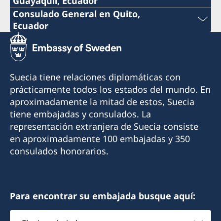
Guayaquil, Ecuador
Teléfono:
Consulado General en Quito,
Ecuador
+593 4 3951777
Teléfono:
Correo:
+593 2 3413888 ext 122
Suecia tiene relaciones diplomáticas con
consuladosueciaguayaquil@gmail.com
Correo:
prácticamente todos los estados del mundo. En
Dirección: Ivan Bohman, Km. 6 1/2 Vía Daule
aproximadamente la mitad de estos, Suecia
consuladosuecoquito@gmail.com
tiene embajadas y consulados. La
Horario de atención: Lunes a viernes de 09:00-
Dirección: Calle OE11 61-96 y OE10, Bellavista
representación extranjera de Suecia consiste
11:00 con cita previa mediante correo
Alta, Cotocollao, Quito
en aproximadamente 100 embajadas y 350
electrónico
consulados honorarios.
Horario de atención: martes - viernes de 11:00-
Cónsul Honorario:
12:30 con cita previa (lunes cerrado)
Johanna Bohman
Cónsul:
Para encontrar su embajada busque aquí:
Elegir
Ola Ernberg