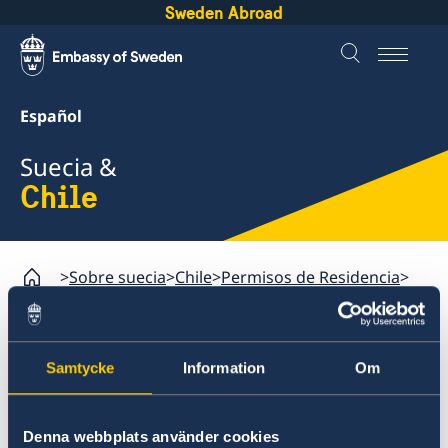
Sweden Abroad
Español
Suecia &
Chile
Sobre suecia
Chile
Permisos de Residencia
Working Holiday
¿Se puede viajar a Suecia antes de que
Migrationsverket ha tomado la decisión del permiso?
Samtycke
Information
Om
Chile
Denna webbplats använder cookies