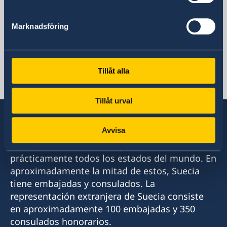
Suecia en Chile
Marknadsföring
Embajada de Suecia
Tillåt alla
Chile, Santiago de Chile
Tillåt urval
Avvisa
Suecia tiene relaciones diplomáticas con
prácticamente todos los estados del mundo. En
aproximadamente la mitad de estos, Suecia
tiene embajadas y consulados. La
representación extranjera de Suecia consiste
en aproximadamente 100 embajadas y 350
consulados honorarios.