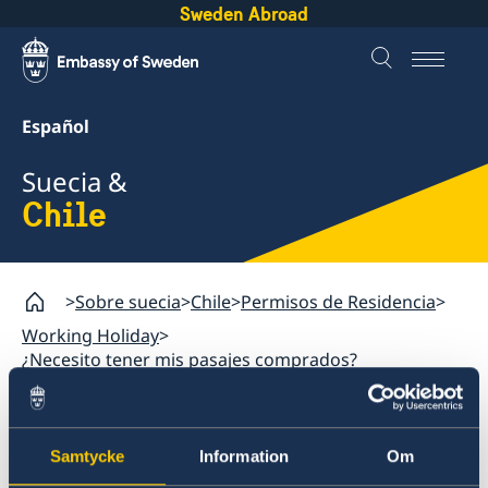
Sweden Abroad
Español
Suecia &
Chile
Sobre suecia
Chile
Permisos de Residencia
Working Holiday
¿Necesito tener mis pasajes comprados?
Chile
Samtycke
Information
Om
Viajar a Suecia