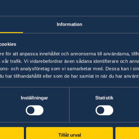
postular?
Information
Hay que postular como
máximo 6 meses ante
dia,
empiece el permiso. Migrationsverket (Direcció
cookies
demora en promedio 3-4 meses en tomar la deci
e för att anpassa innehållet och annonserna till användarna, tillh
solicitar el permiso dentro los
6 a 4 meses ante
vår trafik. Vi vidarebefordrar även sådana identifierare och anna
empiece el permiso.
nnons- och analysföretag som vi samarbetar med. Dessa kan i sin
har tillhandahållit eller som de har samlat in när du har använt 
Última actualización 29 ene 2020, 16.18
ncia
Inställningar
Statistik
Tillåt urval