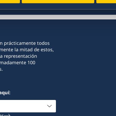
on prácticamente todos
ente la mitad de estos,
La representación
ximadamente 100
s.
aquí:
as