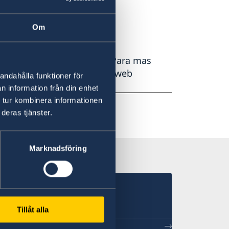
uecia?
Om
iliar, estudios o trabajo. Para mas
idencia
de nuestra pagina web
andahålla funktioner för
n information från din enhet
 tur kombinera informationen
deras tjänster.
Marknadsföring
Tillåt alla