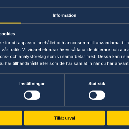
residencia para S
Information
Puedes obtener una residencia por conexion fam
cookies
información vista la
sección de permisos de res
e för att anpassa innehållet och annonserna till användarna, tillh
as
haciendo click en el enlace.
cia
vår trafik. Vi vidarebefordrar även sådana identifierare och anna
s
nnons- och analysföretag som vi samarbetar med. Dessa kan i sin
har tillhandahållit eller som de har samlat in när du har använt 
Última actualización 15 ene 2018, 14.39
 a
Inställningar
Statistik
ncia
Tillåt urval