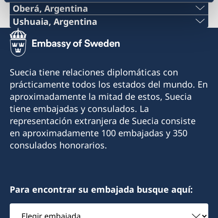
Oberá, Argentina
Por el momento no es posible recibir atención
Teléfono:
Ushuaia, Argentina
consular en el Consulado.
Teléfono:
+54 9 11 51148132
Contacte a la Embajada por correo electrónico
+54 2901 423240
si tiene consultas o necesita asistencia:
Correo electrónico:
Suecia tiene relaciones diplomáticas con
ambassaden.buenos-aires@gov.se
Celular:
prácticamente todos los estados del mundo. En
consuladodesueciaenobera@gmail.com
aproximadamente la mitad de estos, Suecia
+54 9 2901 646428
Dirección:
tiene embajadas y consulados. La
La Rioja 355
representación extranjera de Suecia consiste
Correo electrónico:
3360 Oberá, Misiones
en aproximadamente 100 embajadas y 350
finsueushuaia@gmail.com
Argentina
consulados honorarios.
Dirección:
Cónsul Honorario
Gobernador Paz 1569
Mónica Erasmie
V9410BBE Ushuaia, Tierra del Fuego
Para encontrar su embajada busque aquí:
Argentina
Elegir