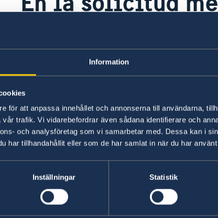
En la solicitud m
adjuntar un poder
¿qué es?
Information
as
cookies
El poder de autoridad, o
power of attorney,
es un
dar el poder de autoridad a otra persona para q
e för att anpassa innehållet och annonserna till användarna, tillh
vår trafik. Vi vidarebefordrar även sådana identifierare och anna
ejemplo, recibir la decisión de la solicitud. No e
nnons- och analysföretag som vi samarbetar med. Dessa kan i sin
ncia
har tillhandahållit eller som de har samlat in när du har använt 
Formulario de poder de autoridad
Última actualización 04 mar 2021, 10.40
Inställningar
Statistik