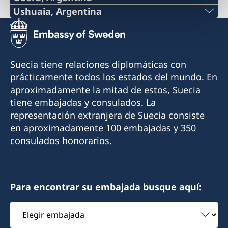
Por el momento no es posible recibir atención
Teléfono:
Ushuaia, Argentina
consular en el Consulado.
Teléfono:
+54 9 11 51148132
Contacte a la Embajada por correo electrónico
+54 2901 423240
si tiene consultas o necesita asistencia:
Correo electrónico:
Suecia tiene relaciones diplomáticas con
ambassaden.buenos-aires@gov.se
Celular:
prácticamente todos los estados del mundo. En
consuladodesueciaenobera@gmail.com
aproximadamente la mitad de estos, Suecia
+54 9 2901 646428
Dirección:
tiene embajadas y consulados. La
La Rioja 355
representación extranjera de Suecia consiste
Correo electrónico:
3360 Oberá, Misiones
en aproximadamente 100 embajadas y 350
finsueushuaia@gmail.com
Argentina
consulados honorarios.
Dirección:
Cónsul Honorario
Gobernador Paz 1569
Mónica Erasmie
V9410BBE Ushuaia, Tierra del Fuego
Para encontrar su embajada busque aquí:
Argentina
Elegir
embajada