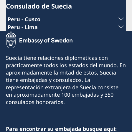
Consulado de Suecia
Peru - Cusco
Peru - Lima
Consulado Honorario de Suecia en Cusco
Consulado Honorario de Suecia en Lima
Cónsul Honorario: Boris Gómez Luna
Cónsul Honorario: Xavier de Romaña
Suecia tiene relaciones diplomáticas con
Email: borisgomez19@gmail.com
En el consulado también trabaja un asistente
prácticamente todos los estados del mundo. En
consular y un asistente comercial.
aproximadamente la mitad de estos, Suecia
Teléfono: +51 994374176
tiene embajadas y consulados. La
Email asuntos consulares:
representación extranjera de Suecia consiste
Visitas: solo con cita previa (agenda por
lima@consuladodesuecia.pe
en aproximadamente 100 embajadas y 350
teléfono o email)
Email asuntos comerciales:
consulados honorarios.
andrea.silva@consuladodesuecia.pe
Dirección: El Huerto de Huayllapampa K2, San
Jerónimo, Cusco, Perú
Teléfono: +51 914164168
Horario de teléfono: lunes a viernes de 09:00 a
Para encontrar su embajada busque aquí: