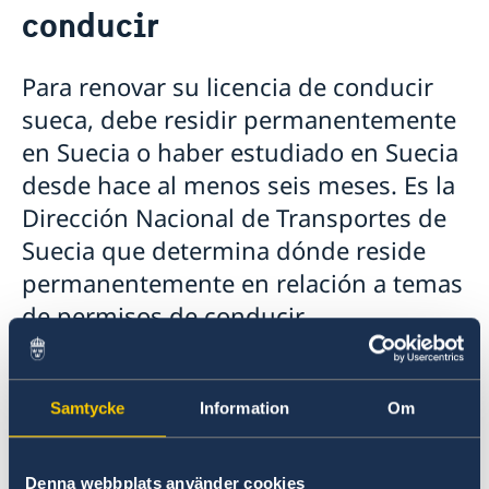
conducir
Consulados en Perú
Pasaporte
Número de coordinación
Renovar licencia de conducir
Para renovar su licencia de conducir
Pasaporte provisorio
Nacionalidad sueca
sueca, debe residir permanentemente
Registro de nombres
Pensión y Fe de Vida
en Suecia o haber estudiado en Suecia
Notificación de nacionalidad de menores con padre
Casarse
desde hace al menos seis meses. Es la
soltero sueco
Divorciarse
Dirección Nacional de Transportes de
Perder o conservar la ciudadanía sueca
Apostilla y traducciones
Cambio de domicilio
Suecia que determina dónde reside
Fallecimiento
permanentemente en relación a temas
Herencias internacionales
de permisos de conducir.
Ayuda jurídica
Tarifas consulares
Renovar su licencia de conducir en
Información de viaje (en sueco)
Perú
Samtycke
Information
Om
Si su residencia está registrada (folkbokförd) en
Suecia, pero se encuentra temporalmente en
Denna webbplats använder cookies