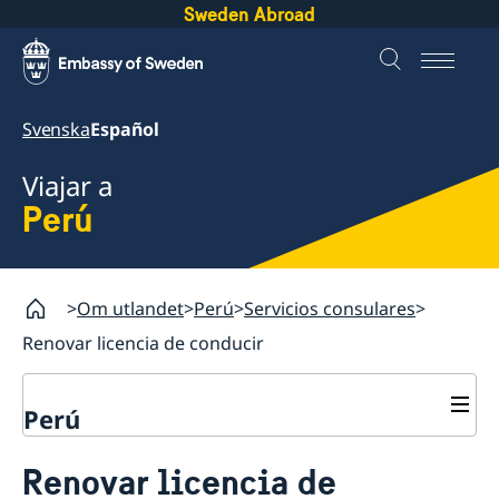
Sweden Abroad
Svenska
Español
Viajar a
Perú
Om utlandet
Perú
Servicios consulares
Renovar licencia de conducir
Perú
Servicios consulares
Renovar licencia de
Votar desde el extranjero