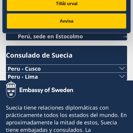
Tillåt urval
Embajada de Suecia
Avvisa
Colombia, Bogotá
Perú, sede en Estocolmo
Consulado de Suecia
Peru - Cusco
Peru - Lima
Consulado Honorario de Suecia en Cusco
Consulado Honorario de Suecia en Lima
Cónsul Honorario: Boris Gómez Luna
Cónsul Honorario: Xavier de Romaña
Suecia tiene relaciones diplomáticas con
Email: borisgomez19@gmail.com
En el consulado también trabaja un asistente
prácticamente todos los estados del mundo. En
consular y un asistente comercial.
aproximadamente la mitad de estos, Suecia
Teléfono: +51 994374176
tiene embajadas y consulados. La