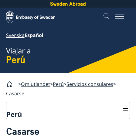
Sweden Abroad
Svenska
Español
Viajar a
Perú
Om utlandet
Perú
Servicios consulares
Casarse
Perú
Servicios consulares
Casarse
Votar desde el extranjero