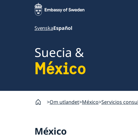
Svenska
Español
Suecia &
México
Om utlandet
México
Servicios consu
México