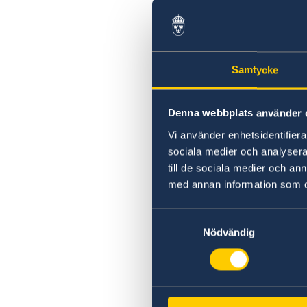
Samtycke
Denna webbplats använder 
Vi använder enhetsidentifierar
sociala medier och analysera 
till de sociala medier och a
med annan information som du 
Samtyckesval
Nödvändig