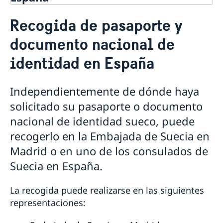
Servicios y ayuda para ciudadanos
Recogida de pasaporte y
suecos en España
Pasaporte y DNI sueco en España
documento nacional de
Cita previa para la solicitud o renovación de
identidad en España
pasaporte y documento de identidad
Documento de identidad válido para la solicitud de
pasaporte
Independientemente de dónde haya
Solicitud o renovación de pasaporte ordinario y
solicitado su pasaporte o documento
documento nacional de identidad para adultos en
nacional de identidad sueco, puede
España
Solicitud del primer pasaporte o documento nacional
recogerlo en la Embajada de Suecia en
de identidad para menores de 18 años en España
Madrid o en uno de los consulados de
Renovación de pasaporte y documento nacional de
identidad para menores de 18 años en España
Suecia en España.
Pasaporte provisional en España
Pérdida o robo del pasaporte o documento nacional
La recogida puede realizarse en las siguientes
de identidad en España
representaciones:
Recogida de pasaporte y documento nacional de
identidad en España