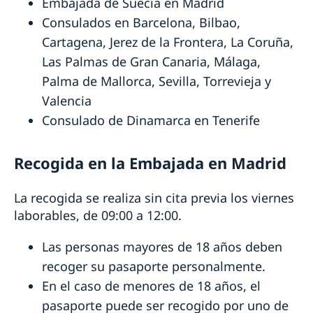
Embajada de Suecia en Madrid
Votar en elecciones suecas desde España
Consulados en Barcelona, Bilbao,
Inscripción en el censo electoral sueco
Registro de recién nacidos en el extranjero y número
Cartagena, Jerez de la Frontera, La Coruña,
Elecciones 2026 en Suecia - Horarios de voto
de coordinación
Las Palmas de Gran Canaria, Málaga,
anticipado en España
Pensión y fe de vida
Palma de Mallorca, Sevilla, Torrevieja y
Fe de vida
Traducciones y otros servicios externos
Valencia
Pensión sueca para residentes en el extranjero
Certificados de nacimiento y matrimonio
Consulado de Dinamarca en Tenerife
Legalización de documentos
Ayuda sobre la nacionalidad sueca
Recogida en la Embajada en Madrid
Pérdida y conservación de la ciudadanía sueca
Contraer matrimonio
Ciudadanía / Nacionalidad sueca
Contraer matrimonio en la Embajada de Suecia en
Tarifas de servicios consulares y otros trámites
Doble o múltiple ciudadanía
La recogida se realiza sin cita previa los viernes
Madrid
laborables, de 09:00 a 12:00.
Contraer matrimonio ante una autoridad española
Contraer matrimonio en Suecia
Las personas mayores de 18 años deben
Contraer matrimonio en la iglesia sueca
recoger su pasaporte personalmente.
En el caso de menores de 18 años, el
pasaporte puede ser recogido por uno de