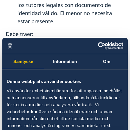
los tutores legales con documento de
identidad válido. El menor no necesita
estar presente.
Debe traer:
Su pasaporte anterior o un documento de
identidad válido
Samtycke
Information
Om
El recibo, si lo tiene disponible
Cuando el pasaporte o el documento de
Denna webbplats använder cookies
identidad esté listo para su recogida, recibirá
una notificación automática por correo
Vi använder enhetsidentifierare för att anpassa innehållet
electrónico de la Policía sueca.
och annonserna till användarna, tillhandahålla funktioner
för sociala medier och analysera vår trafik. Vi
vidarebefordrar även sådana identifierare och annan
Recogida en consulado
information från din enhet till de sociala medier och
annons- och analysföretag som vi samarbetar med.
La recogida en consulado requiere cita previa.