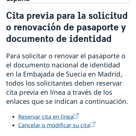
Servicios y ayuda para ciudadanos
Cita previa para la solicitud
suecos en España
Pasaporte y DNI sueco en España
o renovación de pasaporte y
Cita previa para la solicitud o renovación de
documento de identidad
pasaporte y documento de identidad
Documento de identidad válido para la solicitud de
pasaporte
Para solicitar o renovar el pasaporte o
Solicitud o renovación de pasaporte ordinario y
el documento nacional de identidad
documento nacional de identidad para adultos en
en la Embajada de Suecia en Madrid,
España
Solicitud del primer pasaporte o documento nacional
todos los solicitantes deben reservar
de identidad para menores de 18 años en España
cita previa en línea a través de los
Renovación de pasaporte y documento nacional de
identidad para menores de 18 años en España
enlaces que se indican a continuación.
Pasaporte provisional en España
Pérdida o robo del pasaporte o documento nacional
Reservar cita en línea
de identidad en España
Cancelar o modificar su cita
Recogida de pasaporte y documento nacional de
identidad en España