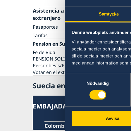
Asistencia a suecos en el
Samtycke
extranjero
Pasaportes
Denna webbplats använder 
Renovación de pasaporte sueco para mayor
Tarifas
de edad en Ecuador
Vi använder enhetsidentifierar
Pension en Suecia
Solicitud del primer pasaporte sueco para
sociala medier och analysera 
Fe de Vida
menores de edad
till de sociala medier och a
PENSION SOLICITUDES GENERALES
Pasaporte provisional en Ecuador
med annan information som du 
Personbevis/Population registration certific
Solicitud de número de coordinación sueco 
Votar en el extranjero
Ecuador
Samtyckesval
Suecia en Ecuador
Nödvändig
EMBAJADA DE SUECIA
Avvisa
Colombia, Bogotá