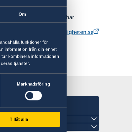
Om
ion då ambassaden varken har
en.
direkt:
www.pensionsmyndigheten.se
andahålla funktioner för
n information från din enhet
 tur kombinera informationen
deras tjänster.
Marknadsföring
ECIA
n Guayaquil, Ecuador
Tillåt alla
Quito, Ecuador