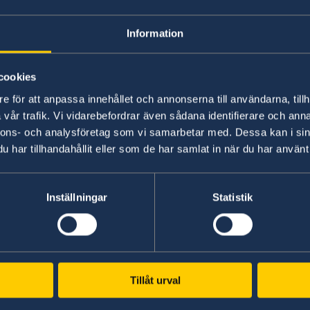
Information
Ambassaden kan inte svara på frågor om pens
information om eller behandlar pensionsärend
Du bör istället kontakta Pensionsmyndigheten 
cookies
es
e för att anpassa innehållet och annonserna till användarna, tillh
Última actualización 08 nov 2023, 14.41
vår trafik. Vi vidarebefordrar även sådana identifierare och anna
nnons- och analysföretag som vi samarbetar med. Dessa kan i sin
har tillhandahållit eller som de har samlat in när du har använt 
ate
en
Inställningar
Statistik
CONSULADO DE SU
Consulado Honorario e
Tillåt urval
Teléfono:
Consulado General en 