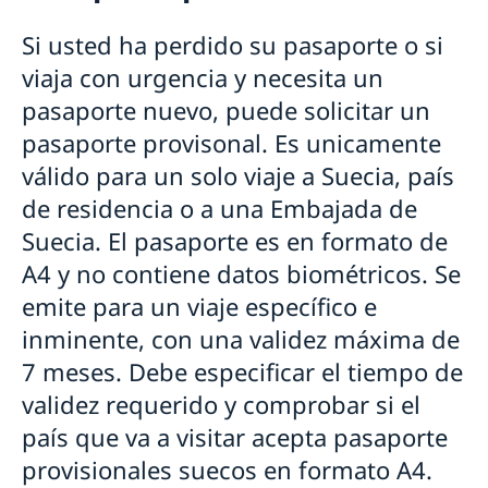
Renovación de pasaporte sueco para mayores de
Si usted ha perdido su pasaporte o si
edad
viaja con urgencia y necesita un
Renovación de pasaporte sueco para menores de
edad
pasaporte nuevo, puede solicitar un
Solicitud del primer pasaporte para menores de
pasaporte provisonal. Es unicamente
edad
válido para un solo viaje a Suecia, país
Pasaporte provisional
Tarjeta de identidad sueca
de residencia o a una Embajada de
Solicitud de número de coordinación sueco
Suecia. El pasaporte es en formato de
Preguntas frecuentes sobre pasaportes
Legalizaciones
A4 y no contiene datos biométricos. Se
Casarse en el extranjero
emite para un viaje específico e
Tarifas
inminente, con una validez máxima de
Registrar su estancia en el extranjero
7 meses. Debe especificar el tiempo de
Pension en Suecia
Personbevis / Certificado de nacimiento
validez requerido y comprobar si el
Votar en el extranjero
país que va a visitar acepta pasaporte
Divorcio
provisionales suecos en formato A4.
Homologar título en Suecia