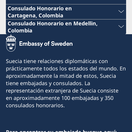
Consulado Honorario en
Cartagena, Colombia
Teléfono:
Consulado Honorario en Medellin,
Colombia
+57 605 650 2232
Teléfono:
Correo:
+57 604 322 0520
Suecia tiene relaciones diplomáticas con
consuladosueciacartagena@gmail.com
Correo:
prácticamente todos los estados del mundo. En
Dirección: Sociedad Portuaria de Cartagena
aproximadamente la mitad de estos, Suecia
consulsueciamed@gmail.com
S.A., Barrio de Manga, Terminal Maritimo,
tiene embajadas y consulados. La
Dirección Comercial Bloque Administrativo,
Dirección: Consulado de Suecia, Scanform,
representación extranjera de Suecia consiste
2do piso, Cartagena
Carrera 43ª #14-27, Edificio Colinas del Poblado,
en aproximadamente 100 embajadas y 350
Piso 2 Medellín
consulados honorarios.
Horario de atención: Lunes a viernes de 09:00-
11:00 con cita previa
Horario de atención: Lunes, miércoles, jueves
de 09:00 a 12:00.
Cónsul Honorario:
Para encontrar su embajada busque aquí: