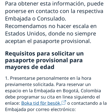
Volver a Suecia
Para obtener esta información, puede
Notificación de ciudadanía sueca
ponerse en contacto con la respectiva
Cooperación de desarollo
Embajada o Consulado.
Asistencia para empresas suecas
Recomendamos no hacer escala en
Empresas suecas en Colombia y Ecuador
Estados Unidos, donde no siempre
aceptan el pasaporte provisional.
Requisitos para solicitar un
pasaporte provisional para
mayores de edad
1. Presentarse personalmente en la hora
previamente solicitada. Para reservar un
espacio en la Embajada en Bogotá, Colombia
debe programar su cita en linea siguiendo el
enlace:
Boka tid för besök,
o contactando a la
Embajada por correo electrónico: