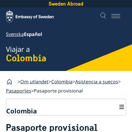
Sweden Abroad
Svenska
Español
Viajar a
Colombia
Om utlandet
Colombia
Asistencia a suecos
Pasaportes
Pasaporte provisional
Colombia
Asistencia a suecos
Pasaporte provisional
Pasaportes