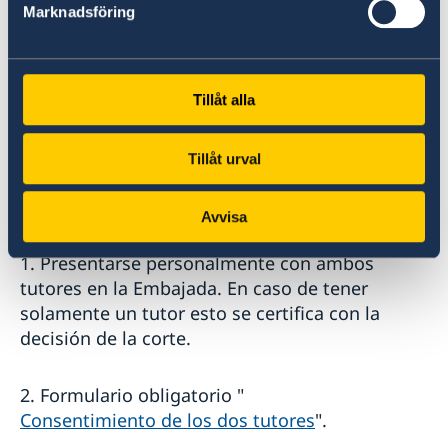
Marknadsföring
Passblankett - Uppgifter för prövning av
svenskt medborgarskap
Tillåt alla
10. Pagar la tarifa según la
tarifa actual
Para las personas
menores de 18
Tillåt urval
años
se requiere tambien lo
siguiente:
Avvisa
1. Presentarse personalmente con ambos
tutores en la Embajada. En caso de tener
solamente un tutor esto se certifica con la
decisión de la corte.
2. Formulario obligatorio "
Consentimiento de los dos tutores
".