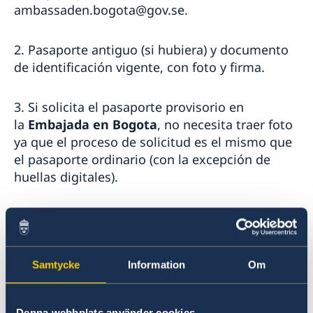
ambassaden.bogota@gov.se.
2. Pasaporte antiguo (si hubiera) y documento
de identificación vigente, con foto y firma.
3. Si solicita el pasaporte provisorio en
la
Embajada en Bogota
, no necesita traer foto
ya que el proceso de solicitud es el mismo que
el pasaporte ordinario (con la excepción de
huellas digitales).
4. Si solicita el pasaporte provisorio en alguno
de los Consulados de Suecia en Ecuador,
Venezuela y Colombia, se llena un formulario
Samtycke
Information
Om
disponible en el Consulado. Debe llevar dos
fotos de tamaño pasaporte con no más de 6
meses de antigüedad.
Denna webbplats använder cookies