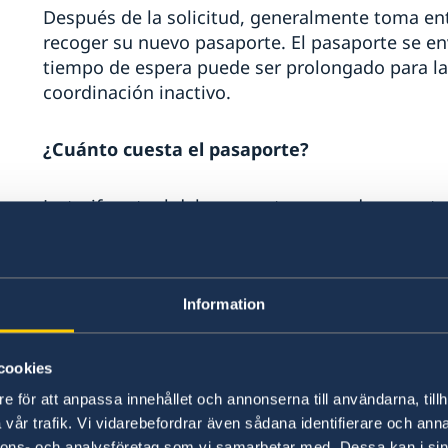
Después de la solicitud, generalmente toma en
recoger su nuevo pasaporte. El pasaporte se en
tiempo de espera puede ser prolongado para l
coordinación inactivo.
¿Cuánto cuesta el pasaporte?
La tarifa actual del pasaporte se puede encontr
acepta pagos con tarjeta, pero en efectivo la 
de Occidente en Cra 7 No 71-48 a la cuenta de
80008-3.
Information
¿Cuál es el período de validez de mi nuevo pa
cookies
El pasaporte y la tarjeta de identificación 
e för att anpassa innehållet och annonserna till användarna, tillh
Para niños menores de 12 años tienen una
vår trafik. Vi vidarebefordrar även sådana identifierare och anna
Se emite un pasaporte provisorio para un vi
nnons- och analysföretag som vi samarbetar med. Dessa kan i sin