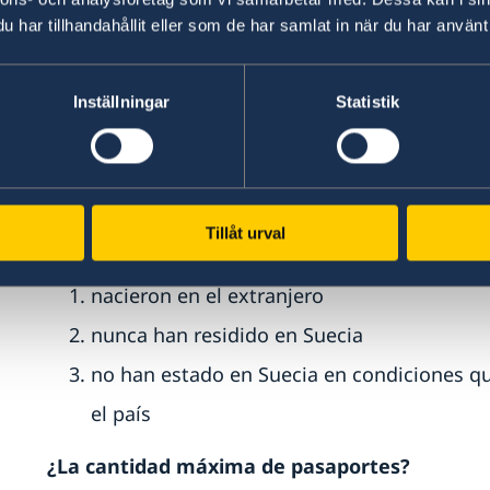
tiempo y la zona que necesita el solicitan
har tillhandahållit eller som de har samlat in när du har använt 
el momento de la solicitud con una reserva
En los siguientes casos, el pasaporte tendrá un
Inställningar
Statistik
Los pasaportes para solicitantes
menores 
puntos abajo, no pueden tener una fecha d
anterior que el solicitante cumpla 22 años
Tillåt urval
perder la ciudadanía sueca.
nacieron en el extranjero
nunca han residido en Suecia
no han estado en Suecia en condiciones qu
el país
¿La cantidad máxima de pasaportes?