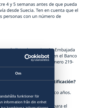
tre 4 y 5 semanas antes de que pueda
vía desde Suecia. Ten en cuenta que el
as personas con un número de
ar en la
lista de precios
. La Embajada
tarifa se paga ÚNICAMENTE en el Banco
 ahorros de la Embajada número 219-
Om
saporte o tarjeta de identificación?
nacional son válidos por cinco años.
andahålla funktioner för
 validez de
tres años
.
n information från din enhet
aje específico y es válido para el
 tur kombinera informationen