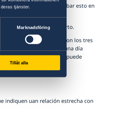
te. Debe ser posible comprobar esto en
deras tjänster.
 de viaje.
 período de validez más corto.
Marknadsföring
de 22 años
que cumplen con los tres
e vigencia más larga que una día
 porque al cumplir 22 años puede
Tillåt alla
e indiquen uan relación estrecha con