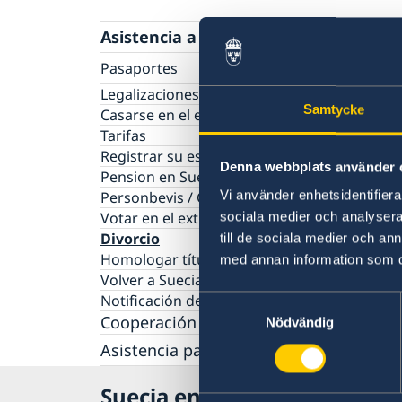
Asistencia a suecos
Pasaportes
Renovación de pasaporte sueco para mayor
Legalizaciones
Samtycke
de edad
Casarse en el extranjero
Renovación de pasaporte sueco para meno
Tarifas
de edad
Registrar su estancia en el extranjero
Denna webbplats använder 
Solicitud del primer pasaporte para menore
Pension en Suecia
de edad
Vi använder enhetsidentifierar
Personbevis / Certificado de nacimiento
Pasaporte provisional
Votar en el extranjero
sociala medier och analysera 
Tarjeta de identidad sueca
Divorcio
till de sociala medier och a
Solicitud de número de coordinación sueco
Homologar título en Suecia
med annan information som du 
Preguntas frecuentes sobre pasaportes
Volver a Suecia
Notificación de ciudadanía sueca
Samtyckesval
Cooperación de desarollo
Nödvändig
Asistencia para empresas suecas
Empresas suecas en Colombia y Ecuador
Suecia en Colombia