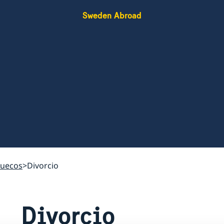
Sweden Abroad
suecos
Divorcio
Divorcio