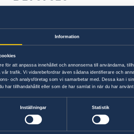
Para obtener un divorcio en Suecia tiene que se
Divorce/dissolution of partnership
"
es
Information
Aquí se explica también los pasos que debe segu
res
"
Divorce
"
cookies
s
e för att anpassa innehållet och annonserna till användarna, tillh
Si quiere anular el matrimonio en Colombia, tie
vår trafik. Vi vidarebefordrar även sådana identifierare och anna
nnons- och analysföretag som vi samarbetar med. Dessa kan i sin
Última actualización 27 jul 2022, 11.11
har tillhandahållit eller som de har samlat in när du har använt 
Inställningar
Statistik