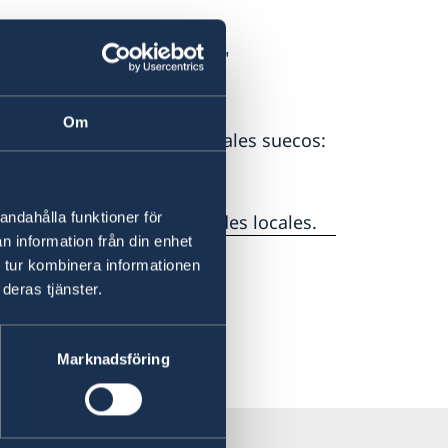
guir los siguientes pasos: "
Om
ir por parte de los tribunales suecos:
andahålla funktioner för
ne que consultar autoridades locales.
n information från din enhet
 tur kombinera informationen
deras tjänster.
Marknadsföring