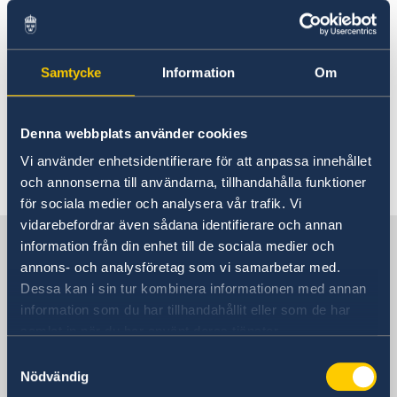
Do you need to renew/apply for a passport or
national ID-card, or pick up a new one?
Samtycke
Information
Om
Information can be found through below link:
> Passports
Denna webbplats använder cookies
Vi använder enhetsidentifierare för att anpassa innehållet
Última actualización 22 feb 2024, 16.21
och annonserna till användarna, tillhandahålla funktioner
för sociala medier och analysera vår trafik. Vi
vidarebefordrar även sådana identifierare och annan
Sweden in USA, San Francisco
information från din enhet till de sociala medier och
annons- och analysföretag som vi samarbetar med.
Dessa kan i sin tur kombinera informationen med annan
Consulate General
information som du har tillhandahållit eller som de har
samlat in när du har använt deras tjänster.
Visiting address
Samtyckesval
595 Market Street
Nödvändig
San Francisco