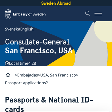
Sweden Abroad
Svenska
English
Consulate-General
San Francisco, USA
Local time
4:28
Embajadas
USA, San Francisco
Passport applications?
Passports & National ID-
cards