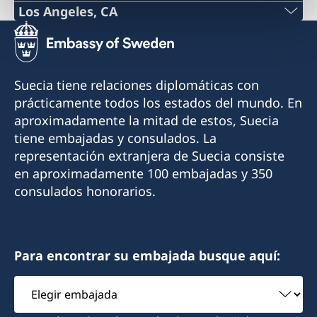
Phone:
Los Angeles, CA
Phone:
+1 (808) 528-4777
+1 (424) 372-3444
Email:
Suecia tiene relaciones diplomáticas con
Email:
prácticamente todos los estados del mundo. En
honolulu@consulateofsweden.org
aproximadamente la mitad de estos, Suecia
losangeles@consulateofsweden.org
841 Bishop Street, Suite #801
tiene embajadas y consulados. La
Honolulu, HI 96813
11766 Wilshire Boulevard, Suite #250
representación extranjera de Suecia consiste
USA
Los Angeles, CA 90025
en aproximadamente 100 embajadas y 350
consulados honorarios.
District: Hawaii
District: Southern California
Opening hours: Monday-Friday 10:30 am - 3:30
Opening hours: 8:00 am - 5:00 pm. Closed for
pm.
Para encontrar su embajada busque aquí:
lunch 12-1 pm.
Phone hours: 9:00 am-12:00 pm Monday,
Elegir
Visits by appointment only.
Tuesday and Thursday.
embajada