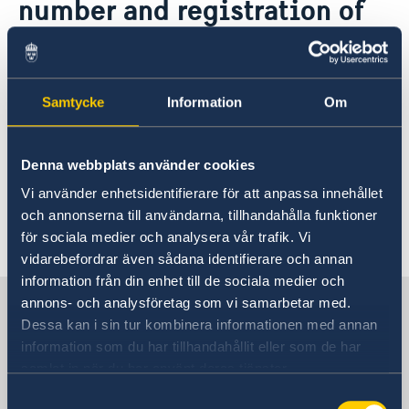
number and registration of
name
Do you want to apply for a name and get a
Samtycke
Information
Om
Swedish passport for your child? First your child
must be assigned a coordination number:
Denna webbplats använder cookies
>Coordination number
Vi använder enhetsidentifierare för att anpassa innehållet
och annonserna till användarna, tillhandahålla funktioner
Última actualización 22 feb 2024, 17.12
för sociala medier och analysera vår trafik. Vi
vidarebefordrar även sådana identifierare och annan
information från din enhet till de sociala medier och
Sweden in USA, San Francisco
annons- och analysföretag som vi samarbetar med.
Dessa kan i sin tur kombinera informationen med annan
information som du har tillhandahållit eller som de har
Consulate General
samlat in när du har använt deras tjänster.
Samtyckesval
Visiting address