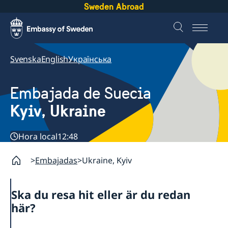
Sweden Abroad
Svenska
English
Українська
Embajada de Suecia
Kyiv, Ukraine
Hora local
12:48
Embajadas
Ukraine, Kyiv
Ska du resa hit eller är du redan
här?