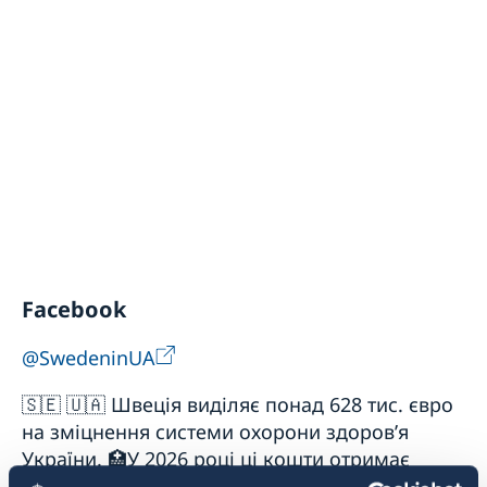
Facebook
@SwedeninUA
🇸🇪 🇺🇦 Швеція виділяє понад 628 тис. євро
на зміцнення системи охорони здоров’я
України. 🏥У 2026 році ці кошти отримає
Фонд Swecare. Вони допоможуть розвивати