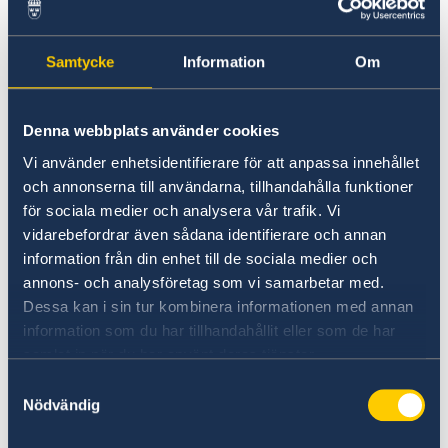
партнерство між українськими та
шведськими медичними закладами,...
¿QUIERES SABER MÁS SOBRE
Samtycke
Information
Om
SUECIA?
Denna webbplats använder cookies
Vi använder enhetsidentifierare för att anpassa innehållet
och annonserna till användarna, tillhandahålla funktioner
för sociala medier och analysera vår trafik. Vi
vidarebefordrar även sådana identifierare och annan
information från din enhet till de sociala medier och
annons- och analysföretag som vi samarbetar med.
Dessa kan i sin tur kombinera informationen med annan
Sospecha de irregularidades
information som du har tillhandahållit eller som de har
samlat in när du har använt deras tjänster.
Si tiene quejas o sospechas de delitos o
Samtyckesval
irregularidades en relación con las actividades
Nödvändig
del servicio exterior, puede denunciarlo al