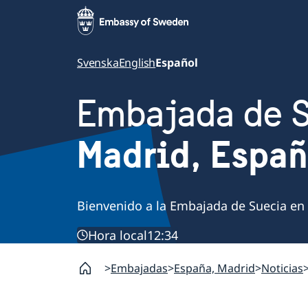
Svenska
English
Español
Embajada de 
Madrid, Espa
Bienvenido a la Embajada de Suecia en
Hora local
12:34
Embajadas
España, Madrid
Noticias