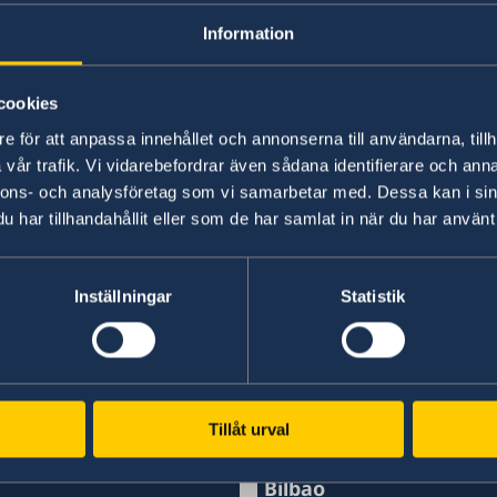
Information
19 jun 2018
Midsommar öppettider
cookies
e för att anpassa innehållet och annonserna till användarna, tillh
05 jun 2018
vår trafik. Vi vidarebefordrar även sådana identifierare och anna
nnons- och analysföretag som vi samarbetar med. Dessa kan i sin
Cerrado 8 de junio
har tillhandahållit eller som de har samlat in när du har använt 
«
1
2
...
28
29
30
31
32
...
34
35
Inställningar
Statistik
Consulados Suecos
Tillåt urval
Barcelona
Teléfono
Bilbao