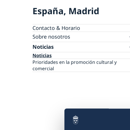
España, Madrid
Contacto & Horario
Sobre nosotros
Personal en la embajada
Noticias
Reglamento General de Protección de Dato
Noticias
(RGPD)
Prioridades en la promoción cultural y
Solicitud de acceso a documentos públicos
comercial