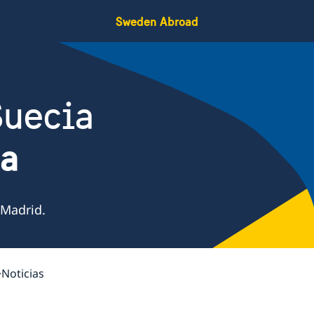
Sweden Abroad
Suecia
ña
 Madrid.
Noticias