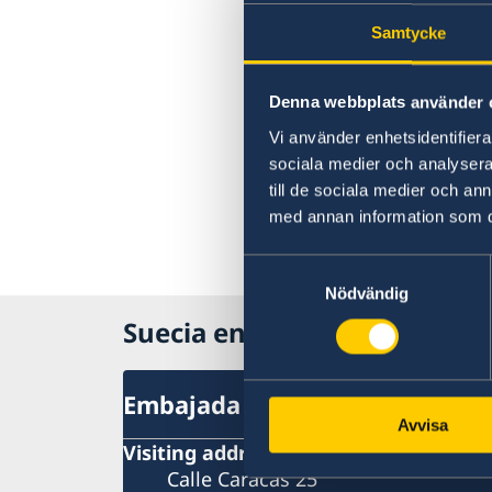
Samtycke
Denna webbplats använder 
Vi använder enhetsidentifierar
sociala medier och analysera 
till de sociala medier och a
med annan information som du 
Samtyckesval
Nödvändig
Suecia en España
Embajada
Avvisa
Visiting address
Calle Caracas 25