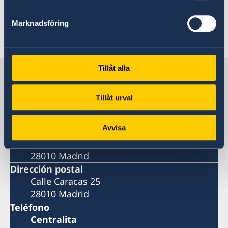
Marknadsföring
Última actualización 18 sept 2018, 13.13
Tillåt alla
Suecia en España
Tillåt urval
Embajada
Avvisa
Visiting address
Calle Caracas 25
28010 Madrid
Dirección postal
Calle Caracas 25
28010 Madrid
Teléfono
Centralita