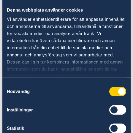
Irlanda. Su último album
Ding Dong
ha sido
nomindado para un Premio Grammy de Suecia
Denna webbplats använder cookies
al mejor álbum de jazz en 2018.
Vi använder enhetsidentifierare för att anpassa innehållet
och annonserna till användarna, tillhandahålla funktioner
19 Sept. El Plaza Jazz, Madrid
för sociala medier och analysera vår trafik. Vi
vidarebefordrar även sådana identifierare och annan
information från din enhet till de sociala medier och
21 Sept. Milwaukee El Puerto De Santa Maria ,
annons- och analysföretag som vi samarbetar med.
Cadiz
Dessa kan i sin tur kombinera informationen med annan
information som du har tillhandahållit eller som de har
23 Sept. Rock & Blues Cafe, Zaragoza
samlat in när du har använt deras tjänster.
Samtyckesval
25 Sept. Clamores, Madrid
Nödvändig
Para más información sobre el grupo de jazz y
Inställningar
su gira por España y Europa:
Daniel Karlsson Trio
Statistik