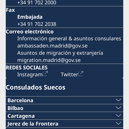
+34 91 702 2000
Fax
Embajada
+34 91 702 2038
Correo electrónico
Información general & asuntos consulares
ambassaden.madrid@gov.se
Asuntos de migración y extranjería
migration.madrid@gov.se
REDES SOCIALES
Instagram
Twitter
Consulados Suecos
Barcelona
Teléfono
Bilbao
Teléfono
Cartagena
+34 934 883 505
Teléfono
Jerez de la Frontera
+34 944 987 191