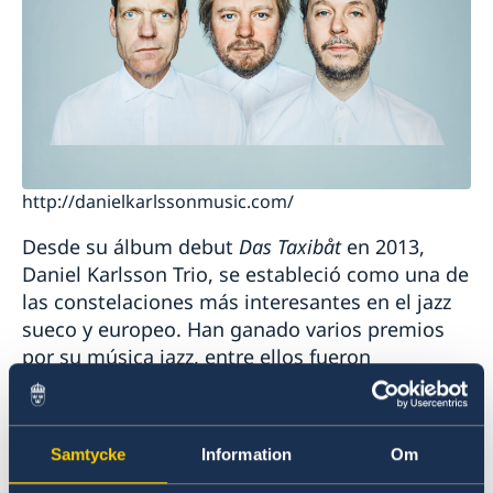
http://danielkarlssonmusic.com/
Desde su álbum debut
Das Taxibåt
en 2013,
Daniel Karlsson Trio, se estableció como una de
las constelaciones más interesantes en el jazz
sueco y europeo. Han ganado varios premios
por su música jazz, entre ellos fueron
premiados con un Grammy de Suecia por el
album de jazz 2015. El trío ha tenido éxito en el
extranjero con difusión frecuente en Alemania,
Samtycke
Information
Om
Suiza, Austria, Bélgica, Italia, el Reino Unido e