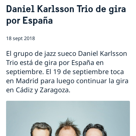
Contacto & Horario
Daniel Karlsson Trio de gira
Sobre nosotros
por España
Personal en la embajada
Noticias
Reglamento General de Protección de Datos (RGPD)
Noticias
Solicitud de acceso a documentos públicos
Prioridades en la promoción cultural y comercial
18 sept 2018
El grupo de jazz sueco Daniel Karlsson
Trio está de gira por España en
septiembre. El 19 de septiembre toca
en Madrid para luego continuar la gira
en Cádiz y Zaragoza.