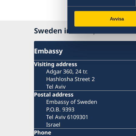
u otra
inglés
Avvisa
Sweden in Israel, Tel Aviv
Embassy
Visiting address
Adgar 360, 24 tr.
Hashlosha Street 2
Tel Aviv
Postal address
Embassy of Sweden
P.O.B. 9393
Tel Aviv 6109301
Israel
Phone