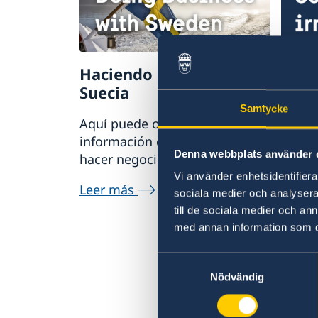
Haciendo negocios con
Sosp
Suecia
irre
Samtycke
Aquí puede obtener
Si tie
información completa sobre
delito
Denna webbplats använder 
hacer negocios con Suecia.
relaci
servic
Vi använder enhetsidentifierar
Leer más
denunc
sociala medier och analysera 
Asunt
till de sociala medier och a
med annan information som du 
Prese
servic
Samtyckesval
(en in
Nödvändig
Denun