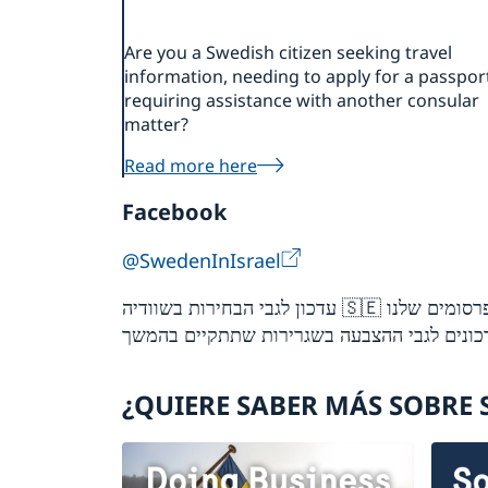
Are you a Swedish citizen seeking travel
information, needing to apply for a passport
requiring assistance with another consular
matter?
Read more here
Facebook
@SwedenInIsrael
עדכון לגבי הבחירות בשוודיה 🇸🇪 ההצבעה באמצעות הדואר נפתחה! פרטים נוספים על אופן ההצבעה בתגובה הראשונה המשיכו לעקוב אחר הפרסומים שלנו
¿QUIERE SABER MÁS SOBRE 