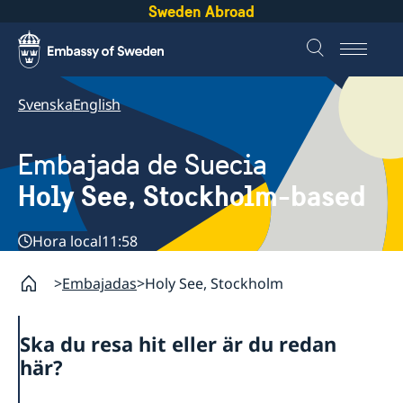
Sweden Abroad
Svenska
English
Embajada de Suecia
Holy See, Stockholm-based
Hora local
11:58
Embajadas
Holy See, Stockholm
Ska du resa hit eller är du redan
här?