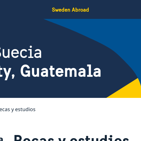
Sweden Abroad
Suecia
ty, Guatemala
ecas y estudios
Becas y estudios
a