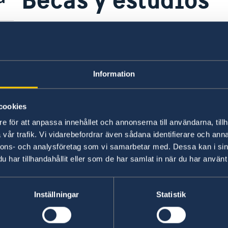
Para información sobre becas y estudios en Suec
Study in Sweden
.
Information
Última actualización 02 mar 2018, 13.25
cookies
que
e för att anpassa innehållet och annonserna till användarna, tillh
no
vår trafik. Vi vidarebefordrar även sådana identifierare och anna
nnons- och analysföretag som vi samarbetar med. Dessa kan i sin
Consulado de Sueci
har tillhandahållit eller som de har samlat in när du har använt 
Costa Rica
Teléfono:
El Salvador
Inställningar
Statistik
Teléfono:
Honduras
+506 2213 0620
Teléfono:
Panama
+503 2555 1000