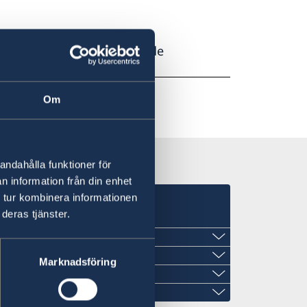
ia debe visitar la página de
Om
andahålla funktioner för
n information från din enhet
 tur kombinera informationen
a
deras tjänster.
Marknadsföring