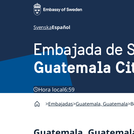
Svenska
Español
Embajada de 
Guatemala Ci
Hora local
6:59
Embajadas
Guatemala, Guatemala
B
Guatemala, Guatemal