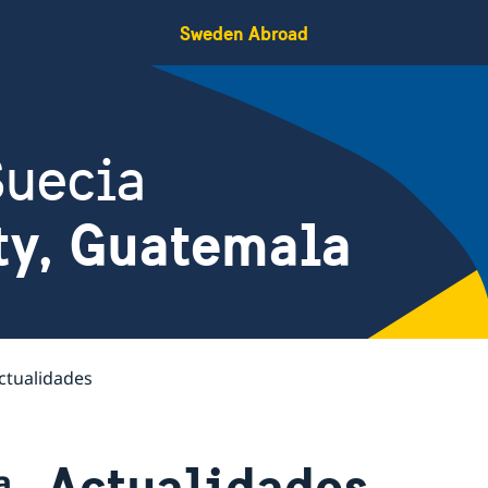
Sweden Abroad
Suecia
ty, Guatemala
ctualidades
Actualidades
a