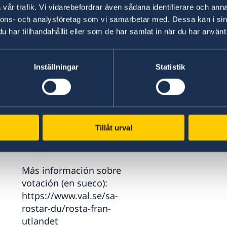
vår trafik. Vi vidarebefordrar även sådana identifierare och anna
Consulado Honorario de
nnons- och analysföretag som vi samarbetar med. Dessa kan i sin
Suecia,
har tillhandahållit eller som de har samlat in när du har använt 
Col. Tiloarque, Blvd.
Fuerzas Armadas,
Costado Oeste Plaza
Inställningar
Statistik
Millennium,
Comayaguela,
Honduras.
Viernes 28/aug 09:00 -
16:00
Tillåt urval
Sábado 29/aug 09:00 -
12:00
Más información sobre
votación (en sueco):
https://www.val.se/sa-
rostar-du/rosta-fran-
utlandet