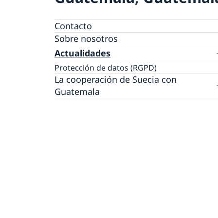
Contacto
Sobre nosotros
Actualidades
Protección de datos (RGPD)
La cooperación de Suecia con
Guatemala
Restablecimiento del sistema alimentario y
fortalecimiento de la resiliencia de familias 
residen en el Corredor Seco
La comunidad pesquera guatemalteca que 
necesita barcos
Fortalecer la agricultura familiar