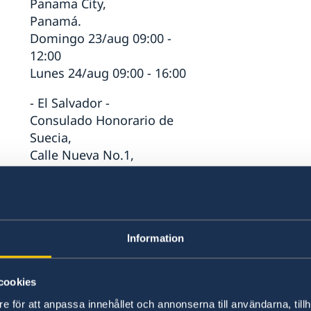
Panama City,
Panamá.
Domingo 23/aug 09:00 -
12:00
Lunes 24/aug 09:00 - 16:00
- El Salvador -
Consulado Honorario de
Suecia,
Calle Nueva No.1,
Casa 3733 Colonia Escalón,
San Salvador,
El Salvador.
Domingo 30/aug 09:00 -
Information
12:00
Lunes 31/aug 09:00 -
16:00
cookies
- Honduras -
e för att anpassa innehållet och annonserna till användarna, tillh