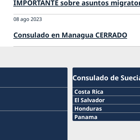
IMPORTANTE sobre asuntos migrator
08 ago 2023
Consulado en Managua CERRADO
Consulado de Sueci
Costa Rica
Teléfono:
El Salvador
Teléfono:
Honduras
+506 2213 0620
Teléfono:
Panama
+503 2555 1000
Teléfono:
Correo electrónico:
+504 22253898
Correo electrónico:
+507 6955-2801