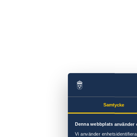
Samtycke
Denna webbplats använder 
Vi använder enhetsidentifierar