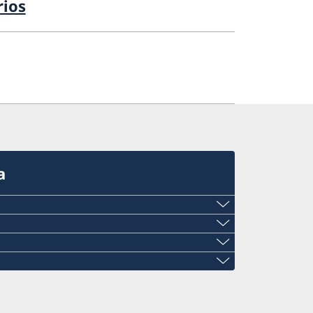
ios
a