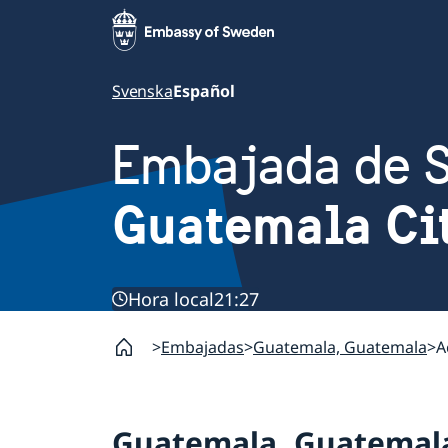
Svenska
Español
Embajada de 
Guatemala Ci
Hora local
21:27
Embajadas
Guatemala, Guatemala
A
Guatemala, Guatemal