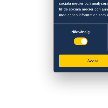
sociala medier och analysera 
till de sociala medier och a
med annan information som du 
Samtyckesval
Nödvändig
Avvisa