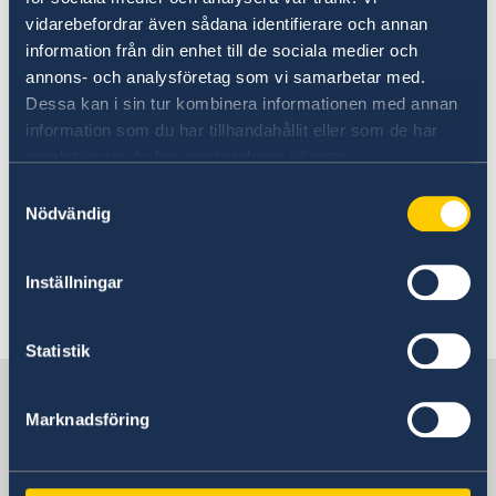
Digital
vidarebefordrar även sådana identifierare och annan
#FelicidadesPippi
information från din enhet till de sociala medier och
#CongratsPippi
annons- och analysföretag som vi samarbetar med.
#BeMorePippi
Dessa kan i sin tur kombinera informationen med annan
Exhibición
information som du har tillhandahållit eller som de har
Pippi
samlat in när du har använt deras tjänster.
Calzaslargas
Samtyckesval
Charla
Nödvändig
Niñas
libres,
Inställningar
niñas
poderosas
Statistik
Suecia en Colombia
Marknadsföring
Embajada de Suecia