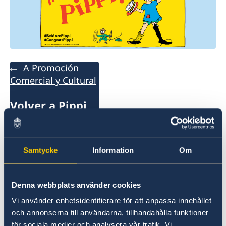
A Promoción
Comercial y Cultural
Volver a Pippi
Calzaslargas 75
años
Samtycke
Information
Om
Calendario de
eventos 75
Denna webbplats använder cookies
años de Pippi
Vi använder enhetsidentifierare för att anpassa innehållet
Calzaslargas
och annonserna till användarna, tillhandahålla funktioner
Campaña
för sociala medier och analysera vår trafik. Vi