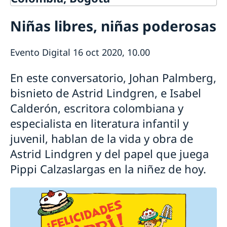
Contacto
Niñas libres, niñas poderosas
Agendar una cita migración
Sobre nosotros
Trabaja con nosotros
Estudios en Suecia
Evento Digital 16 oct 2020, 10.00
Política de protección de datos personales en las
Cooperación para el desarrollo en
Embajadas
Colombia y América Latina
En este conversatorio, Johan Palmberg,
Cooperación bilateral para el desarrollo en Colombia
Promoción Comercial y Cultural
bisnieto de Astrid Lindgren, e Isabel
Cooperación regional para el desarrollo en América
Promoción comercial
Noticias
Calderón, escritora colombiana y
Latina
especialista en literatura infantil y
juvenil, hablan de la vida y obra de
Astrid Lindgren y del papel que juega
Pippi Calzaslargas en la niñez de hoy.