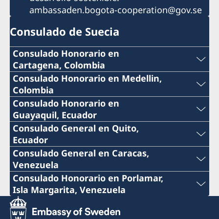
ambassaden.bogota-cooperation@gov.se
Consulado de Suecia
Consulado Honorario en
Cartagena, Colombia
Teléfono:
Consulado Honorario en Medellin,
Colombia
+57 605 650 2232
Teléfono:
Consulado Honorario en
Guayaquil, Ecuador
Correo:
+57 604 322 0520
Teléfono:
Consulado General en Quito,
Ecuador
consuladosueciacartagena@gmail.com
Correo:
+593 4 3951777
Teléfono:
Consulado General en Caracas,
Dirección: Sociedad Portuaria de Cartagena
Venezuela
consulsueciamed@gmail.com
Correo:
+593 2 3413888 ext 122
S.A., Barrio de Manga, Terminal Maritimo,
Teléfono:
Consulado Honorario en Porlamar,
Dirección Comercial Bloque Administrativo,
Dirección: Consulado de Suecia, Scanform,
Isla Margarita, Venezuela
consuladosueciaguayaquil@gmail.com
Correo:
+58 212 7501040
2do piso, Cartagena
Carrera 43ª #14-27, Edificio Colinas del Poblado,
Teléfono:
Piso 2 Medellín
Dirección: Ivan Bohman, Km. 6 1/2 Vía Daule
consuladosuecoquito@gmail.com