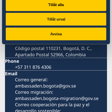
Visiting address
Tillåt alla
Dirección: Calle 72A No. 5-83, piso 8,
Edificio Avenida Chile, Bogotá, D. C.
Tillåt urval
Postal address
Dirección postal: Embajada de Suecia,
Avvisa
Calle 72A No. 5-83, piso 8, Edificio Avenida
Chile
Código postal 110231, Bogotá, D. C.,
Apartado Postal 52966, Colombia
Phone
+57 311 876 4306
Email
Correo general:
ambassaden.bogota@gov.se
Correo migración:
ambassaden.bogota-migration@gov.se
Correo cooperación para la paz y el
desarrollo sostenible: