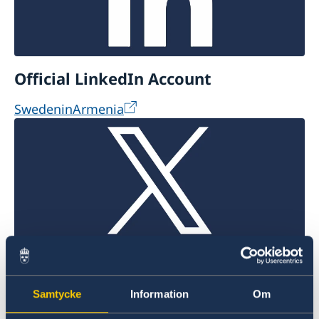
Official LinkedIn Account
SwedeninArmenia
Official X Account
@SwdeninArmenia
Samtycke
Information
Om