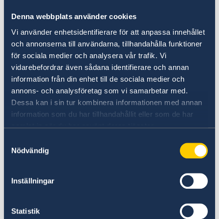
¿QUIERE SABER MÁS SOBRE
Denna webbplats använder cookies
SUECIA?
Vi använder enhetsidentifierare för att anpassa innehållet
och annonserna till användarna, tillhandahålla funktioner
för sociala medier och analysera vår trafik. Vi
vidarebefordrar även sådana identifierare och annan
information från din enhet till de sociala medier och
annons- och analysföretag som vi samarbetar med.
Dessa kan i sin tur kombinera informationen med annan
information som du har tillhandahållit eller som de har
samlat in när du har använt deras tjänster.
Haciendo negocios con Suecia
Samtyckesval
Nödvändig
Aquí puede obtener información completa
sobre hacer negocios con Suecia.
Inställningar
Leer más
Statistik