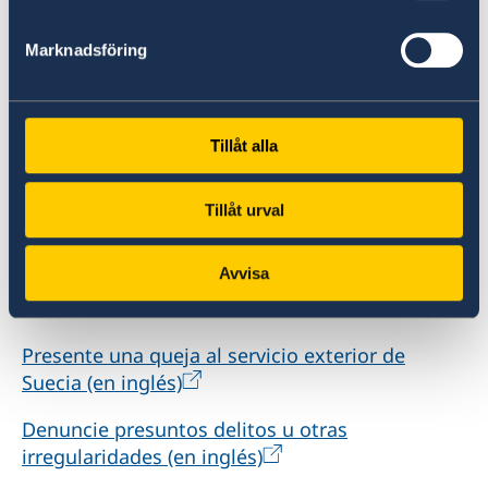
Marknadsföring
Tillåt alla
Sospecha de irregularidades
Tillåt urval
Si tiene quejas o sospechas de delitos o
irregularidades en relación con las actividades
Avvisa
del servicio exterior, puede denunciarlo al
Ministerio de Asuntos Exteriores de Suecia.
Presente una queja al servicio exterior de
Suecia (en inglés)
Denuncie presuntos delitos u otras
irregularidades (en inglés)