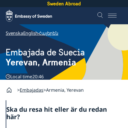
Sweden Abroad
Svenska
English
Հայերեն
Embajada de Suecia
Yerevan, Armenia
Local time
20:46
Embajadas
Armenia, Yerevan
Ska du resa hit eller är du redan
här?