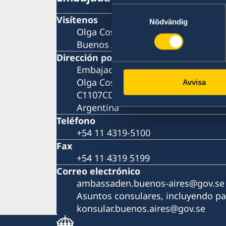
Samtyckesval
Visítenos
Nödvändig
Olga Cossettini 731, 2do. piso
Buenos Aires
Dirección postal
Embajada de Suecia
Olga Cossettini 731, 2do. piso
Avvisa
C1107CDA Ciudad Autónoma de Bu
Argentina
Teléfono
+54 11 4319-5100
Fax
+54 11 4319 5199
Correo electrónico
ambassaden.buenos-aires@gov.se
Asuntos consulares, incluyendo pa
konsular.buenos.aires@gov.se