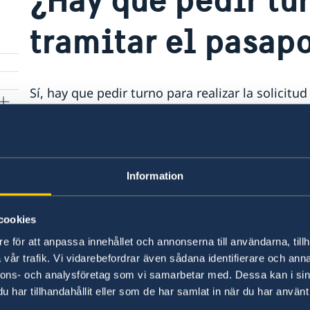
tramitar el pasap
Sí, hay que pedir turno para realizar la solicitu
sistema electrónico de turnos
de la Embajada.
Si necesita un pasaporte provisorio para un viaj
contactar a la Embajada por correo electrónico.
Information
Última actualización 21 jul 2021, 10.34
cookies
e för att anpassa innehållet och annonserna till användarna, tillh
vår trafik. Vi vidarebefordrar även sådana identifierare och anna
nnons- och analysföretag som vi samarbetar med. Dessa kan i sin
har tillhandahållit eller som de har samlat in när du har använt 
Consulados de Suec