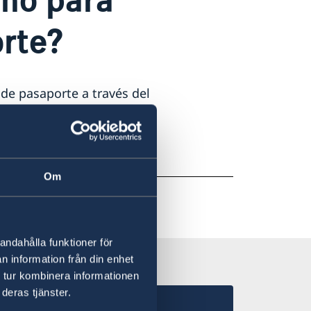
orte?
d de pasaporte a través del
e urgente, por favor
Om
andahålla funktioner för
n information från din enhet
 tur kombinera informationen
deras tjänster.
ia