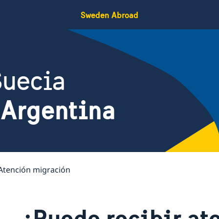
Sweden Abroad
Suecia
 Argentina
Atención migración
¿Puedo recibir at