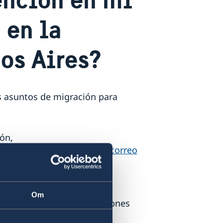
 en la
os Aires?
s asuntos de migración para
ión,
a de Suecia en Bogotá por correo
Om
s Aires
para algunas gestiones