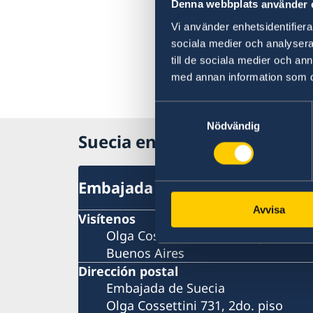
Denna webbplats använder 
Vi använder enhetsidentifierar
sociala medier och analysera 
till de sociala medier och a
med annan information som du 
Samtyckesval
Nödvändig
Suecia en Argentina
Embajada de Suecia
Avvisa
Visítenos
Olga Cossettini 731, 2do. piso
Buenos Aires
Dirección postal
Embajada de Suecia
Olga Cossettini 731, 2do. piso