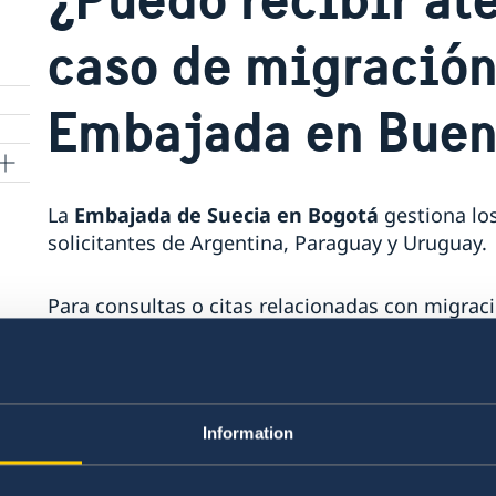
caso de migración
Embajada en Buen
La
Embajada de Suecia en Bogotá
gestiona lo
solicitantes de Argentina, Paraguay y Uruguay.
Para consultas o citas relacionadas con migrac
contacte a la sección migratoria de la Embajad
electrónico
.
Information
Puede visitar la
Embajada de Suecia en Bueno
relacionadas con su caso.