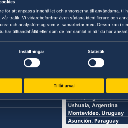
cookies
e för att anpassa innehållet och annonserna till användarna, tillh
Información sobre la atención de servicios de
vår trafik. Vi vidarebefordrar även sådana identifierare och anna
Aires
nnons- och analysföretag som vi samarbetar med. Dessa kan i sin
har tillhandahållit eller som de har samlat in när du har använt 
Última actualización 05 may 2025, 14.13
Inställningar
Statistik
Consulados de Suec
Tillåt urval
Córdoba, Argentina
Oberá, Argentina
Por el momento no es posi
Teléfono:
Ushuaia, Argentina
Consulado.
Teléfono:
Montevideo, Uruguay
+54 9 11 51148132
Teléfono:
Asunción, Paraguay
Contacte a la Embajada po
+54 2901 423240