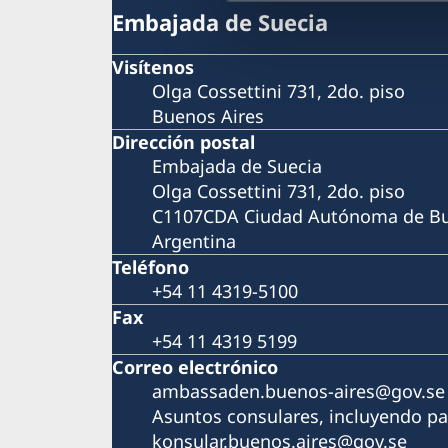
Embajada de Suecia
Visítenos
Olga Cossettini 731, 2do. piso
Buenos Aires
Dirección postal
Embajada de Suecia
Olga Cossettini 731, 2do. piso
C1107CDA Ciudad Autónoma de Bu
Argentina
Teléfono
+54 11 4319-5100
Fax
+54 11 4319 5199
Correo electrónico
ambassaden.buenos-aires@gov.se
Asuntos consulares, incluyendo pa
konsular.buenos.aires@gov.se