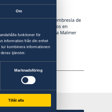
ridad y comercio.
o de las mujeres.
Om
a y del pueblo sueco. La membresía de
ás seguro. No estamos solos en
de Asuntos Exteriores, Maria Malmer
andahålla funktioner för
n information från din enhet
 tur kombinera informationen
(en inglés)
deras tjänster.
en inglés)
Marknadsföring
Tillåt alla