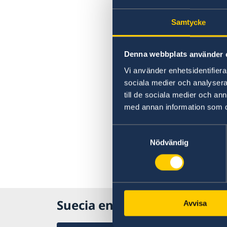
Samtycke
Denna webbplats använder 
Vi använder enhetsidentifierar
sociala medier och analysera 
till de sociala medier och a
med annan information som du 
Samtyckesval
Nödvändig
Suecia en Argentina
Avvisa