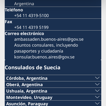
Argentina
Teléfono
+54 11 4319-5100
Fax
+54 11 4319 5199
Correo electrónico
ambassaden.buenos-aires@gov.se
Asuntos consulares, incluyendo
pasaportes y ciudadanía
konsular.buenos.aires@gov.se
Consulados de Suecia
Córdoba, Argentina
Oberá, Argentina
Por el momento no es posible recibir atención
Teléfono:
Ushuaia, Argentina
consular en el Consulado.
Teléfono:
Montevideo, Uruguay
+54 9 11 51148132
Teléfono:
Asunción, Paraguay
Contacte a la Embajada por correo electrónico