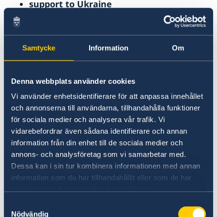
support to Ukraine
security cooperation
gender equality and women’s
empowerment
Samtycke
Information
Om
“This year’s Statement of Foreign Policy is being
presented in a difficult security era. We –
Denna webbplats använder cookies
Sweden, the EU and NATO – are in the midst of
Vi använder enhetsidentifierare för att anpassa innehållet
a long-term confrontation with Russia. Russia
och annonserna till användarna, tillhandahålla funktioner
will continue to pose a serious threat to the
för sociala medier och analysera vår trafik. Vi
security of Europe, regardless of the outcome
vidarebefordrar även sådana identifierare och annan
of the war in Ukraine. Our task is inescapable:
information från din enhet till de sociala medier och
we will constrain Russia’s capability to do us
annons- och analysföretag som vi samarbetar med.
harm, particularly through our support to
Dessa kan i sin tur kombinera informationen med annan
Ukraine,” says Ms Stenergard.
information som du har tillhandahållit eller som de har
samlat in när du har använt deras tjänster.
Read the full Statement on government.se
Samtyckesval
Nödvändig