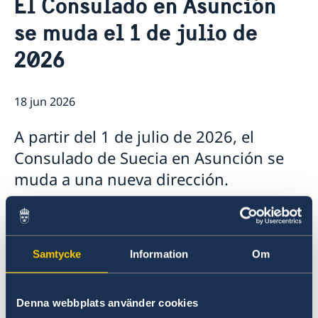
El Consulado en Asunción
Sobre la Embajada
Actualidad
se muda el 1 de julio de
Noticias
2026
18 jun 2026
A partir del 1 de julio de 2026, el
Consulado de Suecia en Asunción se
muda a una nueva dirección.
Nueva dirección:
Samtycke
Information
Om
Avenida Perú N° 1098 y Artigas
Barrio Las Mercedes
Asunción
Denna webbplats använder cookies