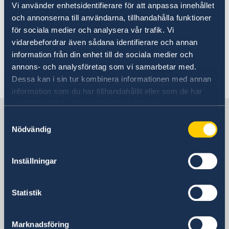
Vi använder enhetsidentifierare för att anpassa innehållet
Por favor, reserve una cita por correo
och annonserna till användarna, tillhandahålla funktioner
electrónico o por teléfono antes de su
för sociala medier och analysera vår trafik. Vi
visita. Encontrará los datos de contacto más
vidarebefordrar även sådana identifierare och annan
abajo en la página.
information från din enhet till de sociala medier och
annons- och analysföretag som vi samarbetar med.
Última actualización 18 jun 2026, 12.11
Dessa kan i sin tur kombinera informationen med annan
information som du har tillhandahållit eller som de har
samlat in när du har använt deras tjänster.
Suecia en Argentina
Samtyckesval
Nödvändig
Embajada de Suecia
Inställningar
Visítenos
Olga Cossettini 731, 2do. piso
Statistik
Buenos Aires
Dirección postal
Embajada de Suecia
Marknadsföring