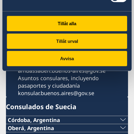
Olga Cossettini 731, 2do. piso
C1107CDA Ciudad Autónoma de Buenos
Aires
Tillåt alla
Argentina
Teléfono
+54 11 4319-5100
Tillåt urval
Fax
+54 11 4319 5199
Avvisa
Correo electrónico
ambassaden.buenos-aires@gov.se
Asuntos consulares, incluyendo
pasaportes y ciudadanía
konsular.buenos.aires@gov.se
Consulados de Suecia
Córdoba, Argentina
Oberá, Argentina
Por el momento no es posible recibir atención