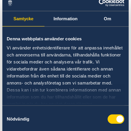
Samtycke
Information
Om
Denna webbplats använder cookies
Vi använder enhetsidentifierare för att anpassa innehållet
och annonserna till användarna, tillhandahålla funktioner
för sociala medier och analysera vår trafik. Vi
Entdecken Sie Schwedens
vidarebefordrar även sådana identifierare och annan
Hochschulen
information från din enhet till de sociala medier och
annons- och analysföretag som vi samarbetar med.
Auf Studyinsweden.se finden
Dessa kan i sin tur kombinera informationen med annan
Studieninteressierte und Studenten/-innen alle
information som du har tillhandahållit eller som de har
nötigen Informationen zur akademischen
samlat in när du har använt deras tjänster.
Ausbildung in Schweden.
Samtyckesval
Nödvändig
Study in Sweden