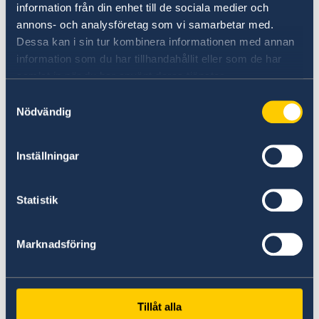
Schweden
information från din enhet till de sociala medier och
annons- och analysföretag som vi samarbetar med.
Hier finden Sie umfassende Informationen zu
Dessa kan i sin tur kombinera informationen med annan
Geschäftspartnerschaften mit Schweden.
information som du har tillhandahållit eller som de har
samlat in när du har använt deras tjänster.
Zum Weiterlesen
Samtyckesval
Nödvändig
Inställningar
Statistik
Verdacht auf Unregelmäßigkeiten
Marknadsföring
Wenn Sie eine Beschwerde haben oder eine
Straftat oder Unregelmäßigkeit im
Tillåt alla
Zusammenhang mit der Tätigkeit des