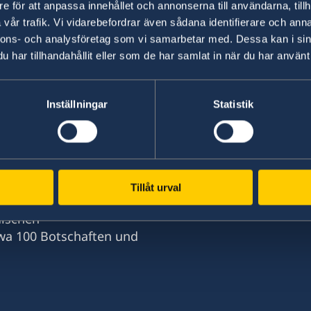
e för att anpassa innehållet och annonserna till användarna, tillh
Informationen über die Beantragung einer Aufen
vår trafik. Vi vidarebefordrar även sådana identifierare och anna
Kind finden Sie auf der Homepage des schwedi
nnons- och analysföretag som vi samarbetar med. Dessa kan i sin
Swedish Migration Agency
.
har tillhandahållit eller som de har samlat in när du har använt 
Inställningar
Statistik
Letzte Aktualisierung 05 Feb. 2018, 08.38
 der Welt diplomatische
Tillåt urval
hnen hat Schweden
dischen
wa 100 Botschaften und