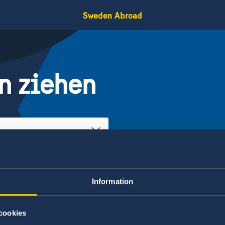
Sweden Abroad
n ziehen
Schweden?
Nach Schweden ziehen
Information
Für einen Familiennachzug oder eine
Schweden ist eine Aufenthaltserlaubnis
cookies