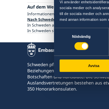
Vi använder enhetsidentifierar
Auf dem Weg nach Schweden?
sociala medier och analysera 
Informationen für Touristen
till de sociala medier och a
Nach Schweden ziehen
med annan information som du 
In Schweden arbeiten
In Schweden studieren
Samtyckesval
Nödvändig
Schweden pflegt mit fast allen Ländern
Avvisa
Beziehungen. In etwa der Hälfte von i
Botschaften und Konsulate. Die schwe
Auslandsvertretungen bestehen aus et
350 Honorarkonsulaten.