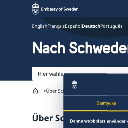
English
Français
Español
Deutsch
Português
Nach Schwede
Hier
wählen
Über Schweden
Auf dem Weg nach 
Samtycke
Über Schweden
Denna webbplats använder 