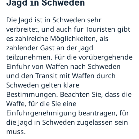
Jagd in Schweden
Zu jemandem in Schweden umziehen
In Schweden arbeiten
In Schweden studieren
Die Jagd ist in Schweden sehr
Schweden besuchen
verbreitet, und auch für Touristen gibt
Jagd in Schweden
es zahlreiche Möglichkeiten, als
zahlender Gast an der Jagd
teilzunehmen. Für die vorübergehende
Einfuhr von Waffen nach Schweden
und den Transit mit Waffen durch
Schweden gelten klare
Bestimmungen. Beachten Sie, dass die
Waffe, für die Sie eine
Einfuhrgenehmigung beantragen, für
die Jagd in Schweden zugelassen sein
muss.