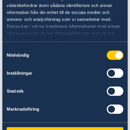
vidarebefordrar även sådana identifierare och annan
information från din enhet till de sociala medier och
annons- och analysföretag som vi samarbetar med.
Dessa kan i sin tur kombinera informationen med annan
information som du har tillhandahållit eller som de har
samlat in när du har använt deras tjänster.
Cooperación de Suecia en Colombia
Samtyckesval
Nödvändig
para la Paz y el Desarrollo Sostenible
Aquí encuentras información sobre nuestro
Inställningar
trabajo de Cooperación para la Paz y el
Desarrollo Sostenible en Colombia.
Statistik
Más información
Marknadsföring