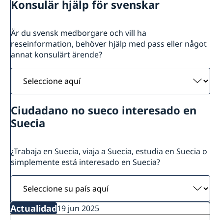
Konsulär hjälp för svenskar
Agendar una cita migración
Sobre nosotros
Trabaja con nosotros
Estudios en Suecia
Är du svensk medborgare och vill ha
Política de protección de datos personales en las
Cooperación para el desarrollo en
reseinformation, behöver hjälp med pass eller något
Embajadas
Colombia y América Latina
annat konsulärt ärende?
Cooperación bilateral para el desarrollo en Colombia
Promoción Comercial y Cultural
Seleccione
Cooperación regional para el desarrollo en América
Promoción comercial
Noticias
aquí
Latina
Ciudadano no sueco interesado en
Suecia
¿Trabaja en Suecia, viaja a Suecia, estudia en Suecia o
simplemente está interesado en Suecia?
Seleccione
su
país
Actualidad
19 jun 2025
aquí