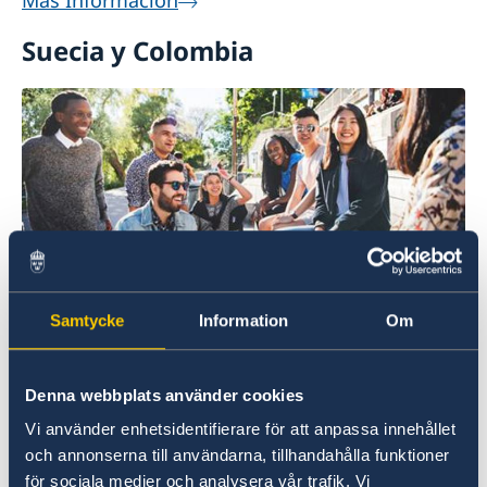
Más Información
Suecia y Colombia
Estudios en Suecia
Samtycke
Information
Om
Consulta la oferta académica en Suecia.
Denna webbplats använder cookies
Más información
Vi använder enhetsidentifierare för att anpassa innehållet
och annonserna till användarna, tillhandahålla funktioner
för sociala medier och analysera vår trafik. Vi