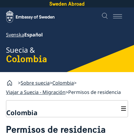
Sweden Abroad
Svenska
Español
Suecia &
Colombia
Sobre suecia
Colombia
Viajar a Suecia - Migración
Permisos de residencia
Colombia
Viajar a Suecia - Migración
Permisos de residencia
Visitar Suecia