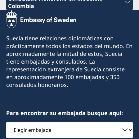
Colombia
+57 605 650 2232
Teléfono:
Correo:
+57 604 322 0520
Suecia tiene relaciones diplomáticas con
consuladosueciacartagena@gmail.com
Correo:
prácticamente todos los estados del mundo. En
Dirección: Sociedad Portuaria de Cartagena
aproximadamente la mitad de estos, Suecia
consulsueciamed@gmail.com
S.A., Barrio de Manga, Terminal Maritimo,
tiene embajadas y consulados. La
Dirección Comercial Bloque Administrativo,
Dirección: Consulado de Suecia, Scanform,
representación extranjera de Suecia consiste
2do piso, Cartagena
Carrera 43ª #14-27, Edificio Colinas del Poblado,
en aproximadamente 100 embajadas y 350
Piso 2 Medellín
consulados honorarios.
Horario de atención: Lunes a viernes de 09:00-
11:00 con cita previa
Horario de atención: Lunes, miércoles, jueves
de 09:00 a 12:00.
Cónsul Honorario:
Para encontrar su embajada busque aquí:
Martes y viernes con cita previa.
Giovanni Benedetti
Elegir
Consúl Honorario:
embajada