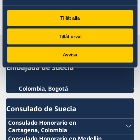
manejados por la Embajada de Suecia en
Bogotá.
Tillåt alla
Última actualización 01 nov 2023
Tillåt urval
Suecia en Colombia
Avvisa
Embajada de Suecia
Colombia, Bogotá
Consulado de Suecia
Consulado Honorario en
Cartagena, Colombia
Teléfono:
Consulado Honorario en Medellin,