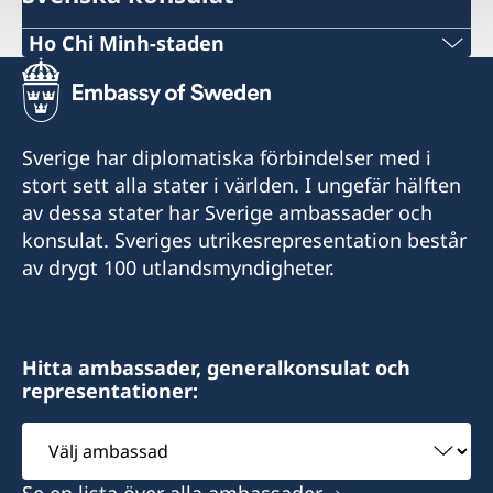
Ho Chi Minh-staden
Tel:
+84 (0) 327 918 988
Sverige har diplomatiska förbindelser med i
E-post:
stort sett alla stater i världen. I ungefär hälften
av dessa stater har Sverige ambassader och
honoraryconsulateswedenhcmc@gmail.com
konsulat. Sveriges utrikesrepresentation består
Honorary Consulate General of Sweden
av drygt 100 utlandsmyndigheter.
15 Le Thanh Ton Street
Sai Gon Ward
Ho Chi Minh City
Hitta ambassader, generalkonsulat och
representationer:
Besökstider (endast tidsbokning):
Välj
Måndag- fredag kl. 10:00-11:30
ambassad
Tisdag - torsdag kl. 13:30-15:30