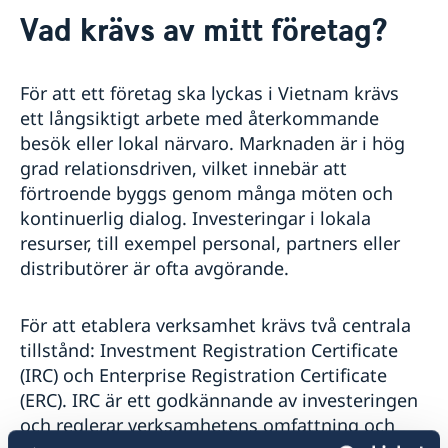
Kontakt
Vad krävs av mitt företag?
Om oss
GDPR - Dataskyddspolicy
Så stöttar vi svenska företag
För att ett företag ska lyckas i Vietnam krävs
Vi är en resurs för svenska företag
Aktuellt
ett långsiktigt arbete med återkommande
Team Sweden
Nyheter
besök eller lokal närvaro. Marknaden är i hög
Så kan du få stöd
Svenska företag i Vietnam
grad relationsdriven, vilket innebär att
Anmäl handelshinder
förtroende byggs genom många möten och
kontinuerlig dialog. Investeringar i lokala
resurser, till exempel personal, partners eller
distributörer är ofta avgörande.
För att etablera verksamhet krävs två centrala
tillstånd: Investment Registration Certificate
(IRC) och Enterprise Registration Certificate
(ERC). IRC är ett godkännande av investeringen
och reglerar verksamhetens omfattning och