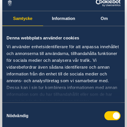
villkor, medan ERC registrerar företaget som
juridisk person i Vietnam. En fysisk affärsadress
i landet är obligatorisk och påverkar både
Samtycke
Information
Om
skatteaspekter och eventuella incitament. Det
är därför viktigt att välja en adress och lokal
med omsorg, särskilt i ekonomiska zoner där
Denna webbplats använder cookies
skattefördelar kan erbjudas.
Vi använder enhetsidentifierare för att anpassa innehållet
och annonserna till användarna, tillhandahålla funktioner
för sociala medier och analysera vår trafik. Vi
Senast uppdaterad 10 dec. 2025, 15.51
vidarebefordrar även sådana identifierare och annan
information från din enhet till de sociala medier och
annons- och analysföretag som vi samarbetar med.
Sverige i Vietnam, Hanoi
Dessa kan i sin tur kombinera informationen med annan
information som du har tillhandahållit eller som de har
samlat in när du har använt deras tjänster.
Sveriges ambassad
Samtyckesval
Nödvändig
Besöksadress
Daeha Business Center, 15 våningen