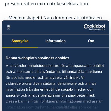
presenterat en extra utrikesdeklaration.
– Medlemskapet i Nato kommer att utgöra en
grundsten i Sveriges utrikes- och
säkerhetspolitik. Sverige ska vara en trovärdig,
pålitlig och solidarisk allierad, säger
Samtycke
Information
Om
utrikesminister Tobias Billström.
Som medlem i Nato kommer Sverige att
Denna webbplats använder cookies
engagera sig i alla Natos kärnuppgifter:
Vi använder enhetsidentifierare för att anpassa innehållet
avskräckning och kollektivt försvar,
och annonserna till användarna, tillhandahålla funktioner
krishantering och säkerhetssamarbeten.
för sociala medier och analysera vår trafik. Vi
vidarebefordrar även sådana identifierare och annan
– Vi ska fortsätta främja grundvärden i svensk
information från din enhet till de sociala medier och
utrikes- och säkerhetspolitik vilket innebär att
annons- och analysföretag som vi samarbetar med.
vi ska stå upp för folkrätten, mänskliga
Dessa kan i sin tur kombinera informationen med annan
rättigheter och jämställdhet, och vara en stark
information som du har tillhandahållit eller som de har