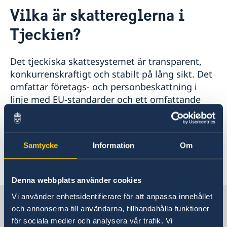
Kontakt
Vilka är skattereglerna i
Om oss
Tjeckien?
Ambassadören
Så stöttar vi svenska företag
Försvarsavdelningen
Vi är en resurs för svenska företag
Aktuellt
Praktik på ambassaden i Prag
Team Sweden
Det tjeckiska skattesystemet är transparent,
Dataskyddspolicy (GDPR)
Nyheter
Så kan du få stöd
konkurrenskraftigt och stabilt på lång sikt. Det
Svenska företag i Tjeckien
Adventsgudstjänst på svenska
Nyhetsbrev - Svenskar i världen
omfattar företags- och personbeskattning i
Anmäl handelshinder
Filmvisning under bar himmel: Hammarskjöld
linje med EU-standarder och ett omfattande
Praktikant sökes!
nätverk av dubbelbeskattningsavtal.
Nya statsråd på Utrikesdepartementet
Regelverket ger säkerhet för långsiktig
Regeringens prioriteringar i utrikes- och
investeringsplanering.
säkerhetspolitiken med anledning av Sveriges
Samtycke
Information
Om
medlemskap i Nato
Regeringens prioriteringar i utrikesdeklarationen
Senast uppdaterad 19 dec. 2025, 09.42
2024
Denna webbplats använder cookies
Luciakonsert i Strahovklostret
Praktikant till Sveriges ambassad i Prag
Vi använder enhetsidentifierare för att anpassa innehållet
Sverige i Tjeckien
höstterminen 2024
och annonserna till användarna, tillhandahålla funktioner
Filmvisning under bar himmel: Erotikon
för sociala medier och analysera vår trafik. Vi