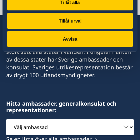
Facebook
Instagram
Tillåt alla
Twitter
Tillåt urval
Avvisa
Sverige har diplomatiska förbindelser med i
stort sett alla stater i världen. I ungefär hälften
av dessa stater har Sverige ambassader och
konsulat. Sveriges utrikesrepresentation består
av drygt 100 utlandsmyndigheter.
Hitta ambassader, generalkonsulat och
representationer:
Välj
ambassad
Se en lista över alla ambassader