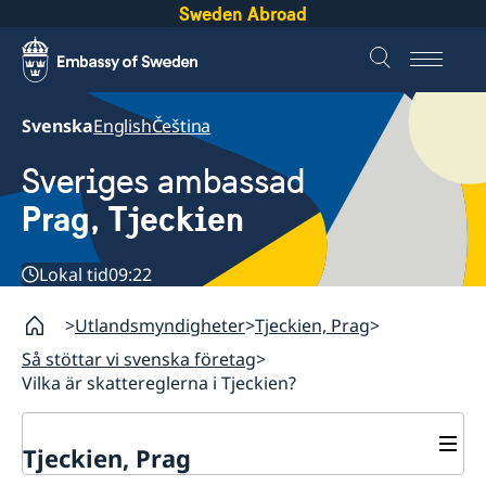
Sweden Abroad
Svenska
English
Čeština
Sveriges ambassad
Prag, Tjeckien
Lokal tid
09:22
Utlandsmyndigheter
Tjeckien, Prag
Så stöttar vi svenska företag
Vilka är skattereglerna i Tjeckien?
Tjeckien, Prag