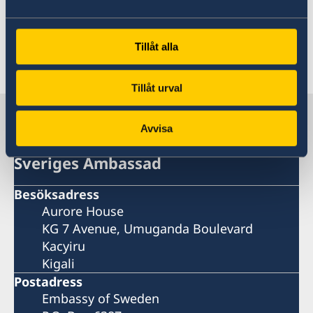
väl införstådd i vilka regler som gäller för att
undvika sanktioner.
Tillåt alla
Senast uppdaterad 18 feb. 2026, 17.09
Tillåt urval
Sverige i Rwanda
Avvisa
Sveriges Ambassad
Besöksadress
Aurore House
KG 7 Avenue, Umuganda Boulevard
Kacyiru
Kigali
Postadress
Embassy of Sweden