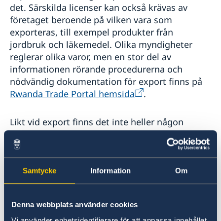
det. Särskilda licenser kan också krävas av
företaget beroende på vilken vara som
exporteras, till exempel produkter från
jordbruk och läkemedel. Olika myndigheter
reglerar olika varor, men en stor del av
informationen rörande procedurerna och
nödvändig dokumentation för export finns på
Rwanda Trade Portal hemsida
.
Likt vid export finns det inte heller någon
generell importlicens. Det kan krävas särskilda
importtillstånd samt dokumentation och
licenser beroende på varan företaget
importerar. De varor som kräver särskild licens
Samtycke
Information
Om
är de som klassas som ”high-risk” (till exempel
jordbruksprodukter, kemikalier och produkter
Denna webbplats använder cookies
som används vid byggnationer). Rwanda
Inspectorate, Competition and Consumer
Vi använder enhetsidentifierare för att anpassa innehållet