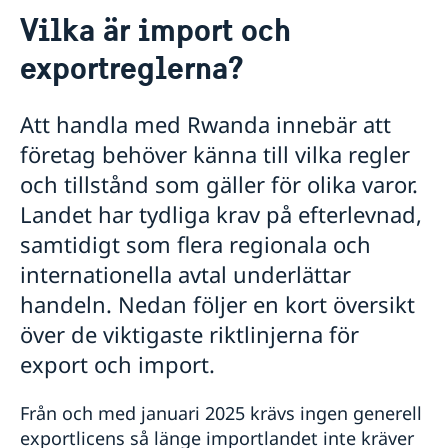
Kontakt
Vilka är import och
Om oss
exportreglerna?
Ambassadens personal
Så stöttar vi svenska företag
Vi är en resurs för svenska företag
Aktuellt
Team Sweden
Att handla med Rwanda innebär att
Nyheter
Så kan du få stöd
företag behöver känna till vilka regler
Svenska företag i Rwanda
och tillstånd som gäller för olika varor.
Anmäl handelshinder
Landet har tydliga krav på efterlevnad,
samtidigt som flera regionala och
internationella avtal underlättar
handeln. Nedan följer en kort översikt
över de viktigaste riktlinjerna för
export och import.
Från och med januari 2025 krävs ingen generell
exportlicens så länge importlandet inte kräver