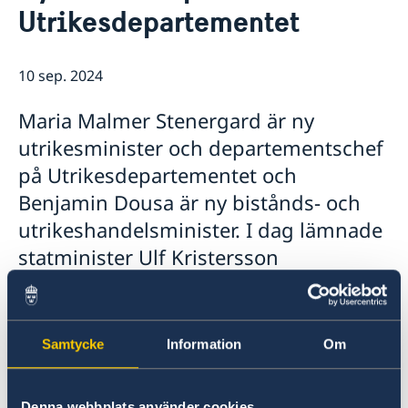
Utrikesdepartementet
Dataskyddspolicy (GDPR)
Så stöttar vi svenska företag
Praktik på ambassaden
Vi är en resurs för svenska företag
Länkar
Team Sweden
10 sep. 2024
Så kan du få stöd
Svenska företag i Lettland
Maria Malmer Stenergard är ny
Anmäl handelshinder
utrikesminister och departementschef
på Utrikesdepartementet och
Benjamin Dousa är ny bistånds- och
utrikeshandelsminister. I dag lämnade
statminister Ulf Kristersson
regeringsförklaringen till riksdagen
och anmälde nya statsråd i
regeringen.
Samtycke
Information
Om
I dag, tisdagen den 10 september, i samband
med regeringsförklaringen berättade
Denna webbplats använder cookies