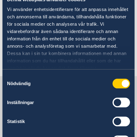
statsminister Ulf Kristersson om förändringar i
Vi använder enhetsidentifierare för att anpassa innehållet
regeringen. Det är två nya statsråd och fyra
och annonserna till användarna, tillhandahålla funktioner
statsråd som byter ministerpost.
för sociala medier och analysera vår trafik. Vi
vidarebefordrar även sådana identifierare och annan
information från din enhet till de sociala medier och
Statsminister Ulf Kristersson presenterade
annons- och analysföretag som vi samarbetar med.
förändringar i regeringen - Regeringen.se
Dessa kan i sin tur kombinera informationen med annan
information som du har tillhandahållit eller som de har
Senast uppdaterad 11 sep. 2024, 16.32
samlat in när du har använt deras tjänster.
Samtyckesval
Nödvändig
Sverige i Lettland
Inställningar
Sveriges Ambassad
Besöksadress
Statistik
Andreja Pumpura iela 8
RIGA