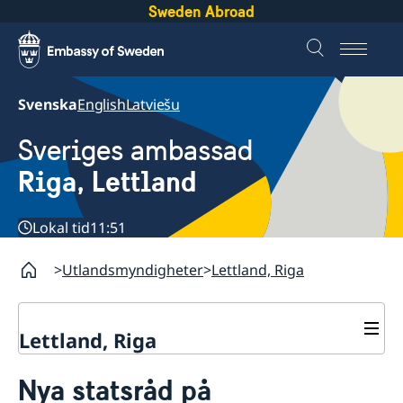
Sweden Abroad
Svenska
English
Latviešu
Sveriges ambassad
Riga, Lettland
Lokal tid
11:51
Utlandsmyndigheter
Lettland, Riga
Lettland, Riga
Kontakt och öppettider
Nya statsråd på
Om oss