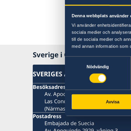
Denna webbplats använder 
Vi använder enhetsidentifierar
sociala medier och analysera 
till de sociala medier och a
med annan information som du 
Sverige i Chile
Samtyckesval
Nödvändig
SVERIGES AMBASSAD
Besöksadress
Av. Apoquindo 2929, våning 3
Las Condes, Santiago de Chile
Avvisa
(Närmaste metro: Tobalaba eller El
Postadress
Embajada de Suecia
Av. Apoquindo 2929, våning 3