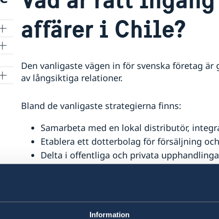
affärer i Chile?
Den vanligaste vägen in för svenska företag är
av långsiktiga relationer.
Bland de vanligaste strategierna finns:
Samarbeta med en lokal distributör, integra
Etablera ett dotterbolag för försäljning och
Delta i offentliga och privata upphandling
Använda Team Swedens stöd för kontakter,
samarbete med andra svenska företag för 
Business Sweden kan hjälpa svenska företag at
Information
strategin för marknadsinträde, med hänsyn till 