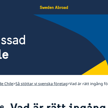
Sweden Abroad
assad
le
de Chile
Så stöttar vi svenska företag
Vad är rätt ingång för
Vad är rätt ingång 
le