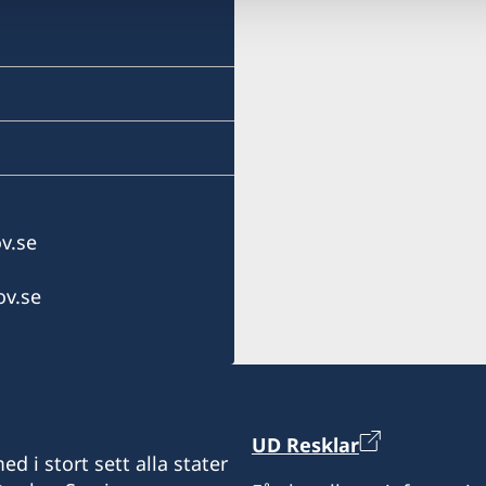
v.se
v.se
UD Resklar
d i stort sett alla stater