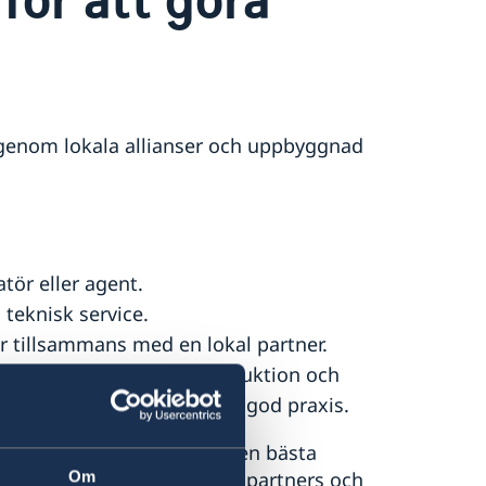
 genom lokala allianser och uppbyggnad
tör eller agent.
 teknisk service.
ar tillsammans med en lokal partner.
 analyser, marknadsintroduktion och
överföring av kunskap och god praxis.
t utveckla och utvärdera den bästa
Om
sökandet efter strategiska partners och