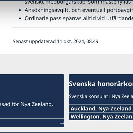
svenskt medborgarskap' som måste fyllas i
Ansökningsavgift, och eventuell portoavgift,
Ordinarie pass spärras alltid vid utfärdande
Senast uppdaterad 11 okt. 2024, 08.49
Svenska honorärkon
Svenska konsulat i Nya Zeel
assad för Nya Zeeland.
Auckland, Nya Zeeland
Tel:
Wellington, Nya Zeelan
Tel:
+64 (0)27 335 4440