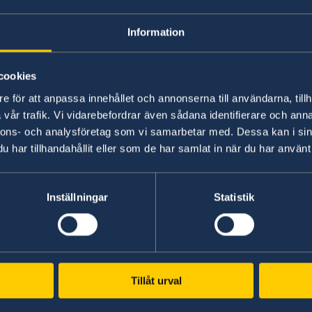
honorärkonsulaten i Wellington och Auckland.
Information
För att ansöka om svenskt provisoriskt pass vi
Auckland krävs följande:
cookies
e för att anpassa innehållet och annonserna till användarna, tillh
Personlig inställelse.
vår trafik. Vi vidarebefordrar även sådana identifierare och anna
En förbokad tid. Tidsbokning görs genom a
nnons- och analysföretag som vi samarbetar med. Dessa kan i sin
via e-post, kontaktuppgifter finns längre 
har tillhandahållit eller som de har samlat in när du har använt 
Polisrapport om passet är borttappat eller 
Ansökningsblankett fylls i som finns på h
2 passfoton som medtages. Högst 6 mån 
Inställningar
Statistik
Flygbiljett för den uppkomna resan som är
så nära inpå avresan som möjligt.
Den sökande måste uppfylla samma krav 
ansökan om svenskt vanligt pass. Instrukt
Tillåt urval
minderåriga (barn under 18 år)
. Detta gä