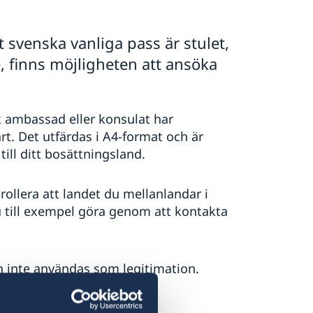
svenska vanliga pass är stulet,
, finns möjligheten att ansöka
k ambassad eller konsulat har
rt. Det utfärdas i A4-format och är
 till ditt bosättningsland.
rollera att landet du mellanlandar i
u till exempel göra genom att kontakta
n inte användas som legitimation.
soriskt pass göras vid