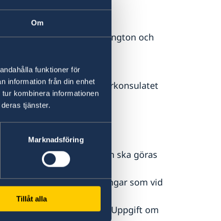
Om
d honorärkonsulaten i Wellington och
andahålla funktioner för
n information från din enhet
tt kontakta berört honorärkonsulatet
 tur kombinera informationen
ned på denna sida.
deras tjänster.
stulet.
onorärkonsulaten.
gamla.
Marknadsföring
 nära förestående. Ansökan ska göras
och uppvisa samma handlingar som vid
ioner för
vuxna
eller
Tillåt alla
ller särskilt för blanketten 'Uppgift om