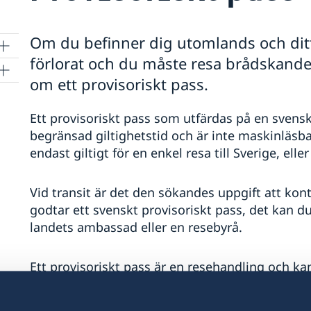
Om du befinner dig utomlands och ditt 
förlorat och du måste resa brådskande
om ett provisoriskt pass.
Ett provisoriskt pass som utfärdas på en svens
are
begränsad giltighetstid och är inte maskinläsba
endast giltigt för en enkel resa till Sverige, eller
Vid transit är det den sökandes uppgift att kont
godtar ett svenskt provisoriskt pass, det kan d
landets ambassad eller en resebyrå.
Ett provisoriskt pass är en resehandling och ka
I Nya Zeeland kan ansökningar om svenskt provi