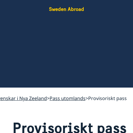
Sweden Abroad
svenskar i Nya Zeeland
Pass utomlands
Provisoriskt pass
Provisoriskt pass